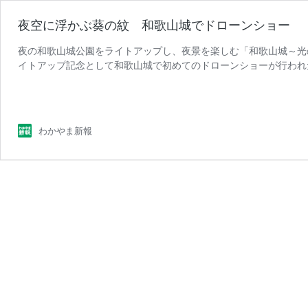
夜空に浮かぶ葵の紋 和歌山城でドローンショー
夜の和歌山城公園をライトアップし、夜景を楽しむ「和歌山城～光
イトアップ記念として和歌山城で初めてのドローンショーが行われ
夜
実行委員会の協力で和歌山市 …
続きを読む
空
に
浮
わかやま新報
か
ぶ
葵
の
紋
和
歌
山
城
で
ド
ロ