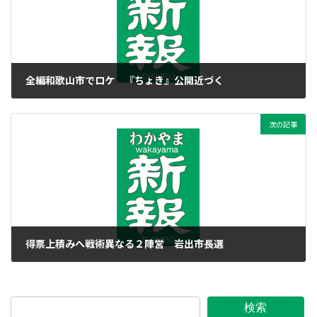
全編和歌山市でロケ 『ちょき』公開近づく
2016年9月28日
次の記事
得票上積みへ戦術異なる２陣営 岩出市長選
2016年9月28日
検索