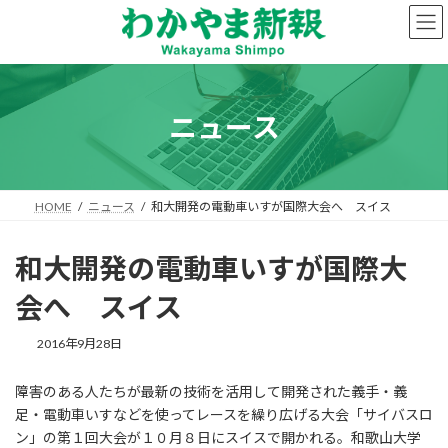
コ
ナ
ン
ビ
テ
ゲ
ン
ー
ツ
シ
へ
ョ
ニュース
ス
ン
キ
に
ッ
移
プ
動
HOME
ニュース
和大開発の電動車いすが国際大会へ スイス
和大開発の電動車いすが国際大
会へ スイス
2016年9月28日
障害のある人たちが最新の技術を活用して開発された義手・義
足・電動車いすなどを使ってレースを繰り広げる大会「サイバスロ
ン」の第１回大会が１０月８日にスイスで開かれる。和歌山大学