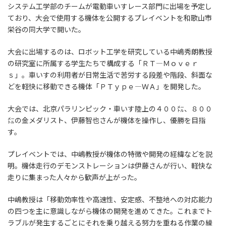
システム工学部のチームが電動車いすレース部門に出場を予定し
ており、大会で使用する機体を公開するプレイベントを和歌山市
栄谷の同大学で開いた。
大会に出場するのは、ロボット工学を研究している中嶋秀朗教授
の研究室に所属する学生たちで構成する「ＲＴ―Ｍｏｖｅｒ
ｓ」。車いすの利用者が日常生活で苦労する段差や階段、斜面な
どを軽快に移動できる機体「ＰＴｙｐｅ―ＷＡ」を開発した。
大会では、北京パラリンピック・車いす陸上の４００㍍、８００
㍍の金メダリスト、伊藤智也さんが機体を操作し、優勝を目指
す。
プレイベントでは、中嶋教授が機体の特徴や開発の経緯などを説
明。機体走行のデモンストレーションは伊藤さんが行い、軽快な
走りに集まった人々から歓声が上がった。
中嶋教授は「移動効率性や高速性、安定感、不整地への対応能力
の四つを主に意識しながら機体の開発を進めてきた。これまでト
ラブルが発生するごとにそれを乗り越える努力を重ねる作業の繰