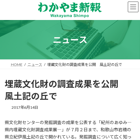
コ
ナ
ン
ビ
テ
ゲ
ン
ー
ツ
シ
へ
ョ
ニュース
ス
ン
キ
に
ッ
移
プ
動
HOME
ニュース
埋蔵文化財の調査成果を公開 風土記の丘で
埋蔵文化財の調査成果を公開
風土記の丘で
2017年6月14日
県文化財センターの発掘調査の成果を公表する「紀州のあゆみ―
県内埋蔵文化財調査成果展―」が７月２日まで、和歌山市岩橋の
県立紀伊風土記の丘で開かれている。発掘調査について広く知っ