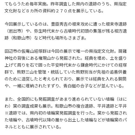
てもらうため毎年実施。昨年調査した県内の遺跡のうち、県指定
文化財など８カ所の資料約２７０点を展示している。
今回展示しているのは、豊臣秀吉の根来攻めに遭った根来寺遺跡
（岩出市）や、弥生時代末から古墳時代初頭の集落が残る相方遺
跡（和歌山市）など時代も場所もさまざま。
田辺市の仮庵山経塚群は今回の展示で唯一の県指定文化財。鬪雞
神社の背後にある権現山から発掘された。経典を埋め、土を盛り
上げて周りを石で囲った平安時代末から鎌倉時代にかけての経塚
群で、熊野三山を管理・統括していた熊野別当が先祖の追善供養
のために造営したと考えられており、展示では経典を入れる銅筒
や、一緒に埋納されたすずり、青白磁の合子などが並んでいる。
また、全国的にも発掘調査があまり進められていない埴輪（はに
わ）窯の調査成果も展示。和歌山市の複合遺跡、平井遺跡と平井
Ⅱ遺跡では、県内初の埴輪窯発掘調査を行った。窯から発掘され
た埴輪や、古墳時代以降の層から出土した埴輪などが埴輪窯のパ
ネルとともに展示されている。