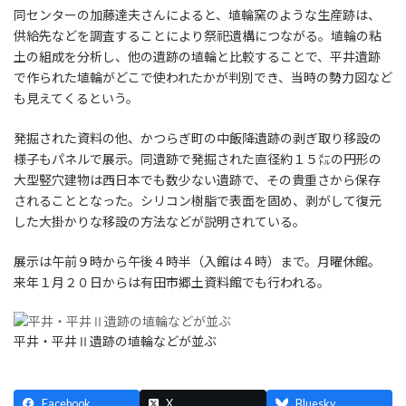
同センターの加藤達夫さんによると、埴輪窯のような生産跡は、
供給先などを調査することにより祭祀遺構につながる。埴輪の粘
土の組成を分析し、他の遺跡の埴輪と比較することで、平井遺跡
で作られた埴輪がどこで使われたかが判別でき、当時の勢力図など
も見えてくるという。
発掘された資料の他、かつらぎ町の中飯降遺跡の剥ぎ取り移設の
様子もパネルで展示。同遺跡で発掘された直径約１５㍍の円形の
大型竪穴建物は西日本でも数少ない遺跡で、その貴重さから保存
されることとなった。シリコン樹脂で表面を固め、剥がして復元
した大掛かりな移設の方法などが説明されている。
展示は午前９時から午後４時半（入館は４時）まで。月曜休館。
来年１月２０日からは有田市郷土資料館でも行われる。
平井・平井Ⅱ遺跡の埴輪などが並ぶ
Facebook
X
Bluesky