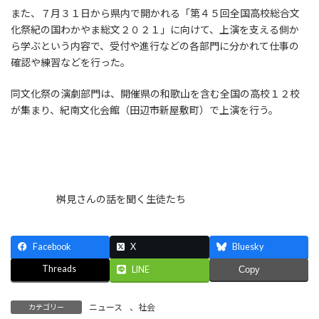
また、７月３１日から県内で開かれる「第４５回全国高校総合文
化祭紀の国わかやま総文２０２１」に向けて、上演を支える側か
ら学ぶという内容で、受付や進行などの各部門に分かれて仕事の
確認や練習などを行った。
同文化祭の演劇部門は、開催県の和歌山を含む全国の高校１２校
が集まり、紀南文化会館（田辺市新屋敷町）で上演を行う。
桝見さんの話を聞く生徒たち
Facebook
X
Bluesky
Threads
LINE
Copy
ニュース
、
社会
カテゴリー