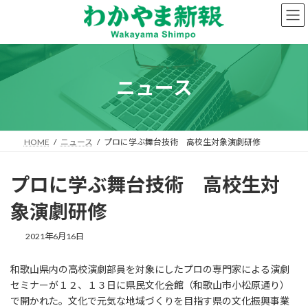
コ
ナ
ン
ビ
テ
ゲ
ン
ー
ツ
シ
へ
ョ
ニュース
ス
ン
キ
に
ッ
移
プ
動
HOME
ニュース
プロに学ぶ舞台技術 高校生対象演劇研修
プロに学ぶ舞台技術 高校生対
象演劇研修
2021年6月16日
和歌山県内の高校演劇部員を対象にしたプロの専門家による演劇
セミナーが１２、１３日に県民文化会館（和歌山市小松原通り）
で開かれた。文化で元気な地域づくりを目指す県の文化振興事業