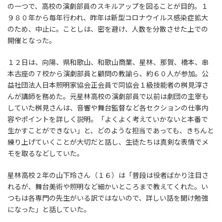
の一つで、高校の演劇部員のスキルアップを図ることが目的。１
９８０年から毎年行われ、昨年は新型コロナウイルス感染症拡大
のため、中止に。ことしは、密を避け、人数を分散させた上での
開催となった。
１２日は、向陽、県和歌山、和歌山商業、星林、那賀、橋本、串
本古座の７校から演劇部員と顧問の教諭ら、約６０人が参加。公
益社団法人日本照明家協会正会員で同協会１級技能者の桝見淳さ
んが講師を務めた。元星林高校の演劇部員で以前は劇団の主宰も
していた桝見さんは、音響や舞台監督など各セクションの仕事内
容やポイントを詳しく説明。「よくよく考えていかないと本番で
生かすことができない」と、どのような担当であっても、きちんと
練り上げていくことが大切だと話し、生徒たちは真剣な表情でメ
モを取るなどしていた。
星林高校２年の山下玲さん（１６）は「普段は役者ばかり注目さ
れるが、舞台美術や照明など細かいところまで教えてくれた。い
つもは各専門の先生がいる訳ではないので、詳しい話を聞け勉強
になった」と話していた。