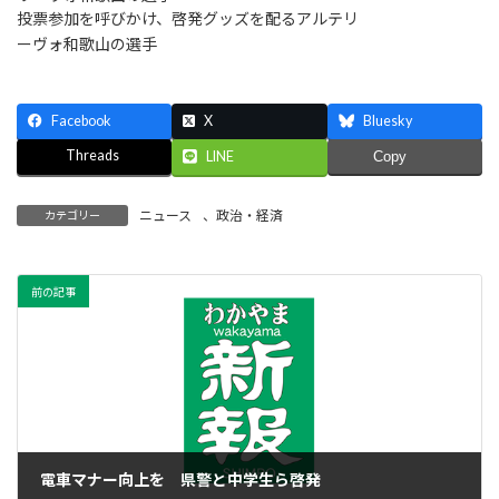
投票参加を呼びかけ、啓発グッズを配るアルテリ
ーヴォ和歌山の選手
Facebook
X
Bluesky
Threads
LINE
Copy
ニュース
、
政治・経済
カテゴリー
前の記事
電車マナー向上を 県警と中学生ら啓発