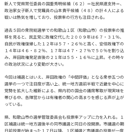
新人で党県常任委員の国重秀明候補（６２）＝社民県連支持＝、
政治家女子新人で党職員の山本貴平候補（４８）の計４人による
戦いは熱気を増しており、投票率の行方も注目される。
過去５回の衆院総選挙での和歌山１区（和歌山市）の投票率の推
移を見ると、民主党に政権交代した２００９年は６７・３１％、
自民が政権復帰した１２年は５７・２６％と高く、安倍政権下の
１４年は４６・８２％、１７年は４７・２７％で５０％を割り込
み、岸田政権発足直後の２１年は５５・１６％に上昇。その時々
の政治状況により変動が大きい。
今回は補選とはいえ、岸田政権の「中間評価」となる衆参五つの
選挙の一つで注目度が高い上、統一地方選前半戦で近畿を中心に
党勢を拡大した維新による、県内初の国会の議席奪取が現実味を
帯びる中、各陣営からは有権者の関心の高まりを感じる声が上が
っている。
県、和歌山市の選挙管理委員会も投票率アップに力を入れる。１
区補選は統一地方選後半の同市議選と同日の投開票。市議選の期
日前投票が始まった１７日以降、１区補選と市議選の投票が一度