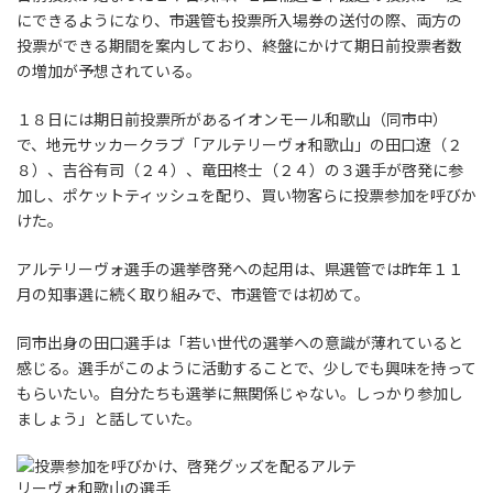
にできるようになり、市選管も投票所入場券の送付の際、両方の
投票ができる期間を案内しており、終盤にかけて期日前投票者数
の増加が予想されている。
１８日には期日前投票所があるイオンモール和歌山（同市中）
で、地元サッカークラブ「アルテリーヴォ和歌山」の田口遼（２
８）、吉谷有司（２４）、竜田柊士（２４）の３選手が啓発に参
加し、ポケットティッシュを配り、買い物客らに投票参加を呼びか
けた。
アルテリーヴォ選手の選挙啓発への起用は、県選管では昨年１１
月の知事選に続く取り組みで、市選管では初めて。
同市出身の田口選手は「若い世代の選挙への意識が薄れていると
感じる。選手がこのように活動することで、少しでも興味を持って
もらいたい。自分たちも選挙に無関係じゃない。しっかり参加し
ましょう」と話していた。