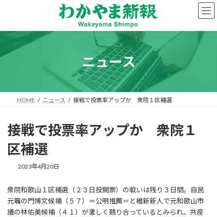
コ
ナ
ン
ビ
テ
ゲ
ン
ー
ツ
シ
へ
ョ
ニュース
ス
ン
キ
に
ッ
移
プ
動
HOME
ニュース
接戦で投票率アップか 衆院１区補選
接戦で投票率アップか 衆院１
区補選
2023年4月20日
衆院和歌山１区補選（２３日投開票）の戦いは残り３日間。自民
元職の門博文候補（５７）＝公明推薦＝と維新新人で元和歌山市
議の林佑美候補（４１）が激しく競り合っているとみられ、共産