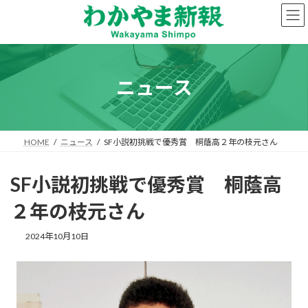
コ
ナ
ン
ビ
テ
ゲ
ン
ー
ツ
シ
へ
ョ
ニュース
ス
ン
キ
に
ッ
移
プ
動
HOME
ニュース
SF小説初挑戦で優秀賞 桐蔭高２年の枝元さん
SF小説初挑戦で優秀賞 桐蔭高
２年の枝元さん
2024年10月10日