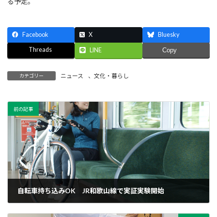
る予定。
Facebook
X
Bluesky
Threads
LINE
Copy
ニュース
、
文化・暮らし
カテゴリー
前の記事
自転車持ち込みOK JR和歌山線で実証実験開始
2024年10月10日