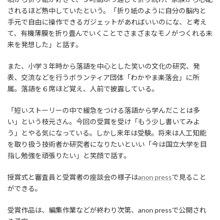
されるほど熱中していたという。「折り紙のように自分の脳内と
手元で自由に操作できるガジェットがあればいいのにな、と考え
て、有機薄膜を折り畳んでいくことでさまざまなモノがつくれる未
来を発想した」と話す。
また、小学３年時から落語を中心とした笑いの文化の研究、発
表、交流などを行うボランティア団体「わかやま楽落会」に所
属。落語を６席ほど覚え、人前で披露している。
「短いストーリーの中で緩急をつける落語から学んだことは多
い」という枝元さん。今回の受賞を受け「もう少し書いてみよ
う」とやる気になっている。しかし来年は受験。将来は人工知能
を取り扱う技術者か研究者になりたいといい「今は国立大学を目
指し勉強を頑張りたい」と笑顔で話す。
授賞式と審査員と受賞者の座談会の様子は
anon press
で見ること
ができる。
受賞作品は、編集作業などが終わり次第、anon pressで公開され