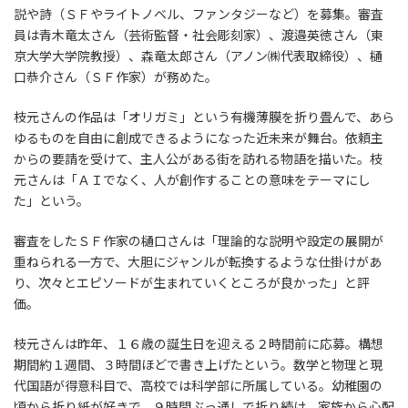
説や詩（ＳＦやライトノベル、ファンタジーなど）を募集。審査
員は青木竜太さん（芸術監督・社会彫刻家）、渡邉英徳さん（東
京大学大学院教授）、森竜太郎さん（アノン㈱代表取締役）、樋
口恭介さん（ＳＦ作家）が務めた。
枝元さんの作品は「オリガミ」という有機薄膜を折り畳んで、あら
ゆるものを自由に創成できるようになった近未来が舞台。依頼主
からの要請を受けて、主人公がある街を訪れる物語を描いた。枝
元さんは「ＡＩでなく、人が創作することの意味をテーマにし
た」という。
審査をしたＳＦ作家の樋口さんは「理論的な説明や設定の展開が
重ねられる一方で、大胆にジャンルが転換するような仕掛けがあ
り、次々とエピソードが生まれていくところが良かった」と評
価。
枝元さんは昨年、１６歳の誕生日を迎える２時間前に応募。構想
期間約１週間、３時間ほどで書き上げたという。数学と物理と現
代国語が得意科目で、高校では科学部に所属している。幼稚園の
頃から折り紙が好きで、９時間ぶっ通しで折り続け、家族から心配