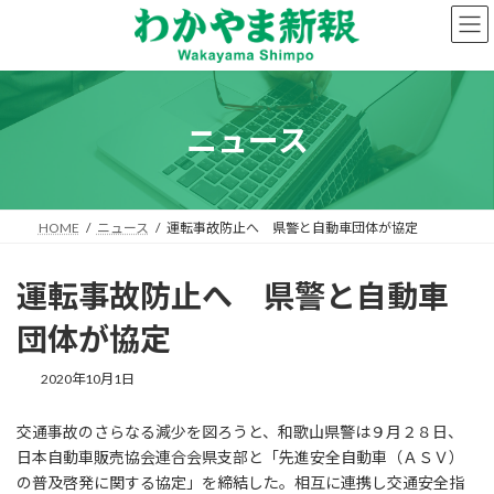
コ
ナ
ン
ビ
テ
ゲ
ン
ー
ツ
シ
へ
ョ
ニュース
ス
ン
キ
に
ッ
移
プ
動
HOME
ニュース
運転事故防止へ 県警と自動車団体が協定
運転事故防止へ 県警と自動車
団体が協定
2020年10月1日
交通事故のさらなる減少を図ろうと、和歌山県警は９月２８日、
日本自動車販売協会連合会県支部と「先進安全自動車（ＡＳＶ）
の普及啓発に関する協定」を締結した。相互に連携し交通安全指