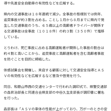
導や先進安全自動車の有効性などを広報する。
県内の交通事故は１８年連続で減少。全事故の態様別では例年、
追突事故が約３割を占める。ことし１月から８月までに県内で発
生した交通事故のうち、６５歳以上の高齢者ドライバーが関係す
る交通事故は全事故（１０１８件）の約３割（３５０件）で推移
している。
とりわけ、死亡事故に占める高齢運転者が関係した事故の割合は
約４割と高いことから、追突事故と高齢運転者を含む高齢者事故
を防ぐことを目的に締結した。
体感試乗会を開催し、来店する顧客に対して交通安全指導とＡＳ
Ｖの有効性などを広報するなど普及や啓発を行う。
同日、和歌山市西の交通センターで行われた調印式で、県警交通部
の森昇治部長と同連合会県支部の中谷久生支部長が調印書に署名
を行った。
森部長は「ＡＳＶの車体の性能が上がっており、万が一のときの安