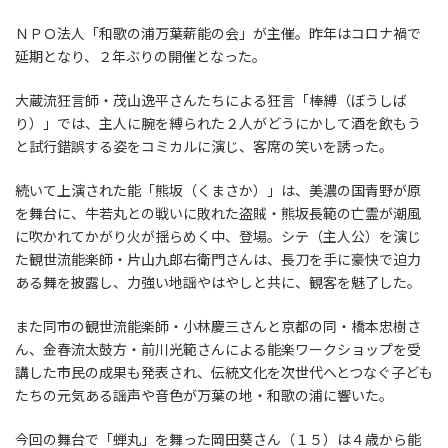
ＮＰＯ法人「和歌の浦万葉薪能の会」が主催。昨年はコロナ禍で
延期となり、２年ぶりの開催となった。
大蔵流狂言師・茂山逸平さんたちによる狂言「棒縛（ぼうしば
り）」では、主人に腕を縛られた２人がどうにかして酒を飲もう
と試行錯誤する姿をコミカルに演じ、客席の笑いを誘った。
続いて上演された能「熊坂（くまさか）」は、美濃の国青野が原
を舞台に、牛若丸との戦いに敗れた盗賊・熊坂長範の亡霊が潮風
に吹かれてかがり火が揺らめく中、登場。シテ（主人公）を演じ
た観世流能楽師・片山九郎右衛門さんは、長刀を手に豪快で迫力
ある舞を披露し、力強い地謡やはやしと共に、観客を魅了した。
また同市の観世流能楽師・小林慶三さんと京都の同・橋本忠樹さ
ん、金春流太鼓方・前川光範さんによる能楽ワークショップを受
講した市民の成果も発表され、伝統文化を次世代へとつなぐ子ども
たちの元気ある謡声や音色が万葉の地・和歌の浦に響いた。
今回の舞台で「蝉丸」を舞った岡田葵さん（１５）は４歳から能