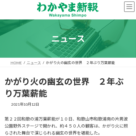
コ
ナ
ン
ビ
テ
ゲ
ン
ー
ツ
シ
へ
ョ
ニュース
ス
ン
キ
に
ッ
移
プ
動
HOME
ニュース
かがり火の幽玄の世界 ２年ぶり万葉薪能
かがり火の幽玄の世界 ２年ぶ
り万葉薪能
2021年10月12日
第２２回和歌の浦万葉薪能が１０日、和歌山市和歌浦南の片男波
公園野外ステージで開かれ、約４５０人の観客は、かがり火に照
らされた舞台で演じられる幽玄の世界を堪能した。