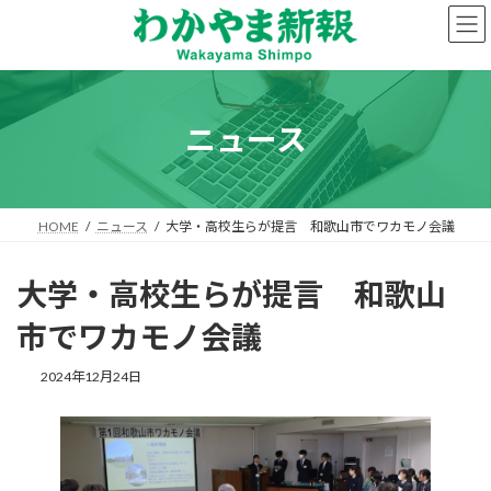
コ
ナ
ン
ビ
テ
ゲ
ン
ー
ツ
シ
へ
ョ
ニュース
ス
ン
キ
に
ッ
移
プ
動
HOME
ニュース
大学・高校生らが提言 和歌山市でワカモノ会議
大学・高校生らが提言 和歌山
市でワカモノ会議
2024年12月24日