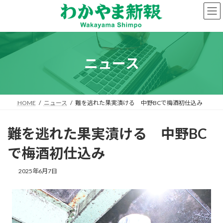
コ
ナ
ン
ビ
テ
ゲ
ン
ー
ツ
シ
へ
ョ
ニュース
ス
ン
キ
に
ッ
移
プ
動
HOME
ニュース
難を逃れた果実漬ける 中野BCで梅酒初仕込み
難を逃れた果実漬ける 中野BC
で梅酒初仕込み
2025年6月7日