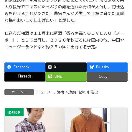
太り良好でエキスがたっぷりの難を逃れた青梅が入荷し、初仕込
みを迎えることができた。農家さんが苦労して丁寧に育てた貴重
な梅をおいしく仕上げたい」と話した。
仕込んだ梅酒は１１月末に新酒「香る南高ＮＯＵＶＥＡＵ（ヌー
ボー）」として出荷し、２０２６年秋ごろには国内の他、中国や
ニュージーランドなど約２５カ国に出荷する予定。
Facebook
X
Bluesky
Threads
LINE
Copy
ニュース
、
海南･紀美野･紀の川･岩出
カテゴリー
前の記事