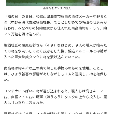
南高梅をタンクに投入
「梅の日」の６日、和歌山県海南市藤白の酒造メーカー中野ＢＣ
㈱（中野幸治代表取締役社長）でことし初めての梅酒の仕込みが
行われ、みなべ町の契約農家から仕入れた南高梅約８・５㌧、約
２２万粒を漬け込んだ。
梅酒杜氏の藤原弘彰さん（４９）をはじめ、９人の職人が摘みた
ての梅を水洗いしてあく抜きをした後、醸造アルコールと砂糖が
入った巨大熟成タンクに梅を漬け込んでいった。
南高梅は約４㌢以上の実で熟した手摘みのものを使用。ことし
は、ひょう被害の影響がありながらもＪＡと連携し、梅を確保し
た。
コンテナいっぱいの梅が運び込まれると、職人らは高さ４・２
㍍、直径２・６㍍の琺瑯（ほうろう）タンクの上から投入し、蔵
内は甘い香りに包まれた。
藤原杜氏は「４月にひょうが降り心配していたが、傷も少なく実