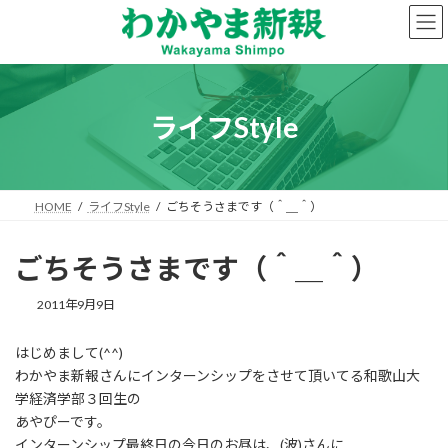
コ
ナ
ン
ビ
テ
ゲ
ン
ー
ツ
シ
へ
ョ
ライフStyle
ス
ン
キ
に
ッ
移
プ
動
HOME
ライフStyle
ごちそうさまです（＾＿＾）
ごちそうさまです（＾＿＾）
2011年9月9日
はじめまして(^^)
わかやま新報さんにインターンシップをさせて頂いてる和歌山大
学経済学部３回生の
あやぴーです。
インターンシップ最終日の今日のお昼は、(波)さんに