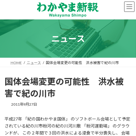
コ
ナ
ン
ビ
テ
ゲ
ン
ー
ツ
シ
へ
ョ
ニュース
ス
ン
キ
に
ッ
移
プ
動
HOME
ニュース
国体会場変更の可能性 洪水被害で紀の川市
国体会場変更の可能性 洪水被
害で紀の川市
2011年9月27日
平成27年 「紀の国わかやま国体」 のソフトボール会場として予定
されている紀の川市粉河の紀の川河川敷 「粉河運動場」 のグラウ
ンドが、 この２年間で３回の洪水による浸食で半分喪失し、 会場