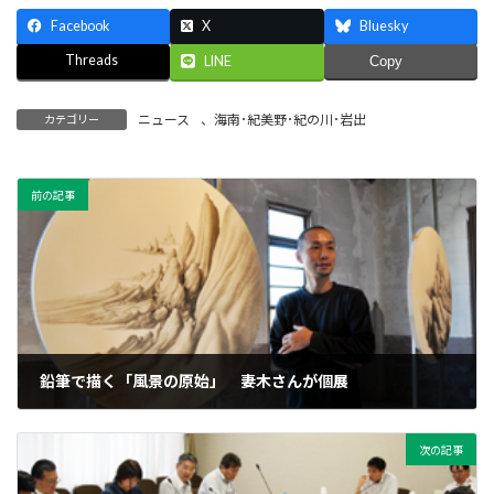
Facebook
X
Bluesky
Threads
LINE
Copy
ニュース
、
海南･紀美野･紀の川･岩出
カテゴリー
前の記事
鉛筆で描く「風景の原始」 妻木さんが個展
2011年9月27日
次の記事