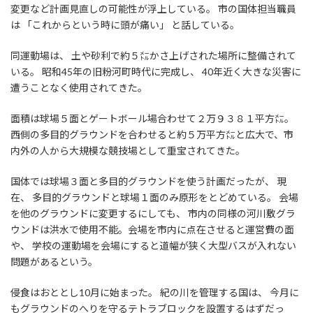
変更など計画見直しの可能性が浮上している。 市の国体担当職員
は 「これからという時に頭が痛い」 と話している。
同運動場は、 土や砂利で約５㍍かさ上げされた場所に整備されて
いる。 昭和45年の旧粉河町時代に完成し、 40年近く大きな災害に
遭うことなく使用されてきた。
面積は球場５面とゲートボール場合わせて２万９３８１平方㍍。
西側の多目的グラウンドを合わせると約５万平方㍍と広大で、市
内外の人から大規模な競技場として重宝されてきた。
国体では球場３面と多目的グラウンドを使う計画だったが、 現
在、 多目的グラウンドと球場１面のみ原形をとどめている。 会場
を他のグラウンドに変更するにしても、 市内の同様の河川敷グラ
ウンドは洪水で使用不能。会場を市内に点在させると運営費の面
や、 学校の運動場を会場にすると道幅が狭く大型バスが入れない
問題があるという。
侵食はおととし10月に始まった。 紀の川を管理する国は、 今月に
もグラウンドのへりを守るテトラブロックを設置するはずだっ