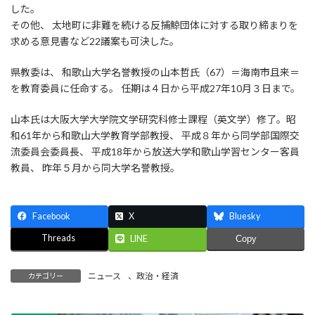
した。
その他、 太地町に非難を続ける反捕鯨団体に対する取り締まりを
求める意見書など22議案も可決した。
県教委は、 和歌山大学名誉教授の山本哲氏（67）＝海南市且来＝
を教育委員に任命する。 任期は４日から平成27年10月３日まで。
山本氏は大阪大学大学院文学研究科修士課程（英文学）修了。昭
和61年から和歌山大学教育学部教授、 平成８年から同学部国際交
流委員会委員長、 平成18年から放送大学和歌山学習センター客員
教員、 昨年５月から同大学名誉教授。
Facebook
X
Bluesky
Threads
LINE
Copy
ニュース
、
政治・経済
カテゴリー