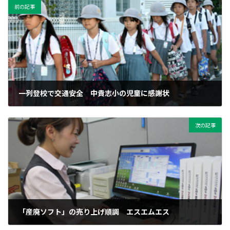
前の記事
一列登校で交通安全 中貴志小の児童に感謝状
2011年9月29日
次の記事
「産廃ソフト」の売り上げ順調 エスエムエス
2011年9月29日