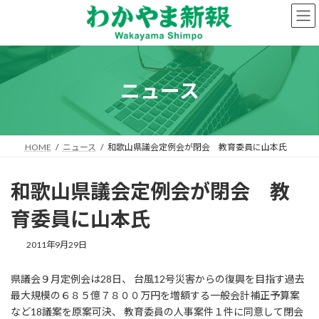
コ
ナ
ン
ビ
テ
ゲ
ン
ー
ツ
シ
へ
ョ
ニュース
ス
ン
キ
に
ッ
移
プ
動
HOME
ニュース
和歌山県議会定例会が閉会 教育委員に山本氏
和歌山県議会定例会が閉会 教
育委員に山本氏
2011年9月29日
県議会９月定例会は28日、 台風12号災害からの復興を目指す過去
最大規模の６８５億７８００万円を増額する一般会計補正予算案
など18議案を原案可決、 教育委員の人事案件１件に同意して閉会