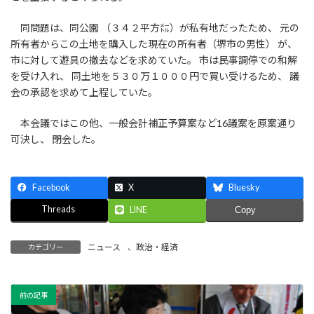
同問題は、同公園 （３４２平方㍍）が私有地だったため、 元の
所有者からこの土地を購入した現在の所有者（堺市の男性） が、
市に対して遊具の撤去などを求めていた。 市は民事調停での和解
を受け入れ、 同土地を５３０万１０００円で買い受けるため、 議
会の承認を求めて上程していた。
本会議ではこの他、一般会計補正予算案など16議案を原案通り
可決し、 閉会した。
Facebook
X
Bluesky
Threads
LINE
Copy
ニュース
、
政治・経済
カテゴリー
前の記事