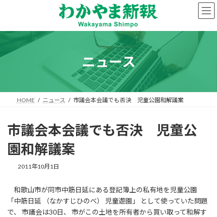
コ
ナ
ン
ビ
テ
ゲ
ン
ー
ツ
シ
へ
ョ
ニュース
ス
ン
キ
に
ッ
移
プ
動
HOME
ニュース
市議会本会議でも否決 児童公園和解議案
市議会本会議でも否決 児童公
園和解議案
2011年10月1日
和歌山市が同市中筋日延にある登記簿上の私有地を児童公園
「中筋日延 （なかすじひのべ） 児童遊園」 として使っていた問題
で、 市議会は30日、 市がこの土地を所有者から買い取って和解す