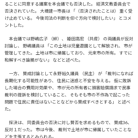
ることに同意する議案を本会議でも否決した。 経済文教委員会で
否決されていた。 大橋建一市長は 「（否決されたことは） 重く受
け止めている。 今後司法の判断を仰ぐ方向で検討したい」 とコメ
ントした。
本会議では野嶋広子 （絆）、 姫田高宏 （共産） の両議員が反対
討論し、 野嶋議員は 「この土地は児童遊園として解放され、 市が
管理してきた。 土地は市に帰属しており、 元来市の所有。 すでに
和解すべき論拠がない」 などと述べた。
一方、 賛成討論として永野裕久議員 （民主） が 「裁判になれば
長期化する可能性があり、 住民に迷惑と不安を与える。 仮に敗訴
した場合の費用対効果や、 市が元の所有者に損害賠償請求で民事
裁判の提訴を検討していること、 そもそも市の不作為で起こった
問題で住民に責任はないことなどから賛成すべきとする」 と述べ
た。
採決は、 同委員会の否決に対し賛否を求めるもので、 賛成36、
反対１だった。 市は今後、 裁判で土地が市に帰属していたことな
どを主張するとみられる。