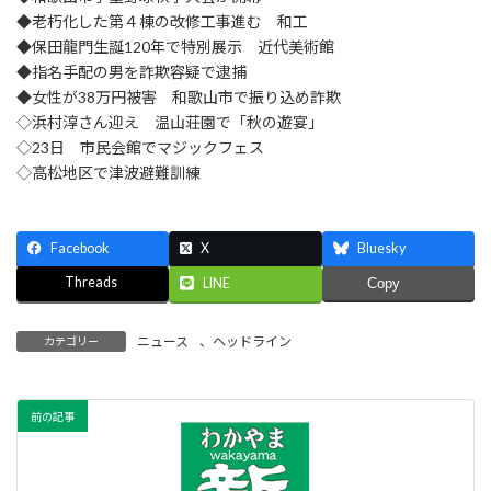
◆老朽化した第４棟の改修工事進む 和工
◆保田龍門生誕120年で特別展示 近代美術館
◆指名手配の男を詐欺容疑で逮捕
◆女性が38万円被害 和歌山市で振り込め詐欺
◇浜村淳さん迎え 温山荘園で「秋の遊宴」
◇23日 市民会館でマジックフェス
◇高松地区で津波避難訓練
Facebook
X
Bluesky
Threads
LINE
Copy
ニュース
、
ヘッドライン
カテゴリー
前の記事