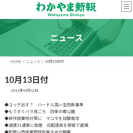
コ
ナ
ン
ビ
テ
ゲ
ン
ー
ツ
シ
へ
ョ
ニュース
ス
ン
キ
に
ッ
移
プ
動
HOME
ニュース
10月13日付
10月13日付
2011年10月12日
◆ユッケ出す？ ハードル高い生肉新基準
◆もうすぐバラ見ごろ 四季の郷公園
◆耕作放棄地対策に マコモを試験栽培
◆速達31通車に放置 元配達員を容疑で逮捕
◆和歌山市学童野球秋季大会が開幕