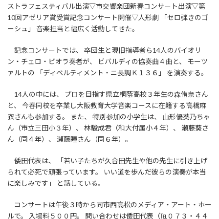
ストラフェスティバル出演▽市交響楽団新春コンサート出演▽第
10回アゼリア賞受賞記念コンサート開催▽人形劇 「セロ弾きのゴ
ーシュ」 音楽担当と幅広く活動してきた。
記念コンサートでは、 卒団生と現旧指導者ら14人のバイオリ
ン・チェロ・ビオラ奏者が、 ビバルディの協奏曲４曲と、 モーツ
ァルトの 「ディベルティメント・ニ長調Ｋ１３６」 を演奏する。
14人の中には、 プロを目指す県立桐蔭高校３年生の森侑奈さん
と、 今春同校を卒業し大阪教育大学音楽コースに在籍する高橋麻
衣さんも参加する。 また、 特別参加の小学生は、 山形優葵乃ちゃ
ん（市立三田小３年）、 林駿成君（和大付属小４年）、 瀬藤葵さ
ん（同４年）、 瀬藤瞳さん（同６年）。
倭田代表は、 「若い子たちが久合田先生や他の先生に引き上げ
られて必死で頑張っています。 いい道を歩んだ彼らの演奏が本当
に楽しみです」 と話している。
コンサートは午後３時から同市西高松のメディア・アート・ホー
ルで。 入場料５００円。 問い合わせは倭田代表（℡０７３・４４