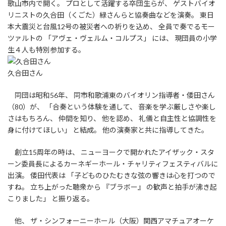
歌山市内で開く。 プロとして活躍する卒団生らが、 ゲストバイオ
リニストの久合田（くごた）緑さんらと協奏曲などを演奏。 東日
本大震災と台風12号の被災者への祈りを込め、 全員で奏でるモー
ツァルトの 「アヴェ・ヴェルム・コルプス」 には、 現団員の小学
生４人も特別参加する。
久合田さん
同団は昭和56年、 同市和歌浦東のバイオリン指導者・倭田さん
（80）が、 「合奏という体験を通して、 音楽を学ぶ厳しさや楽し
さはもちろん、 仲間を知り、 他を認め、 礼儀と自主性と協調性を
身に付けてほしい」 と結成。 他の演奏家と共に指導してきた。
創立15周年の時は、 ニューヨークで開かれたアイザック・スタ
ーン委員長によるカーネギーホール・チャリティフェスティバルに
出演。 倭田代表は 「子どものひたむきな弦の響きは心を打つので
すね。 立ち上がった聴衆から 『ブラボー』 の歓声と拍手が沸き起
こりました」 と振り返る。
他、 ザ・シンフォーニーホール（大阪）関西アマチュアオーケ