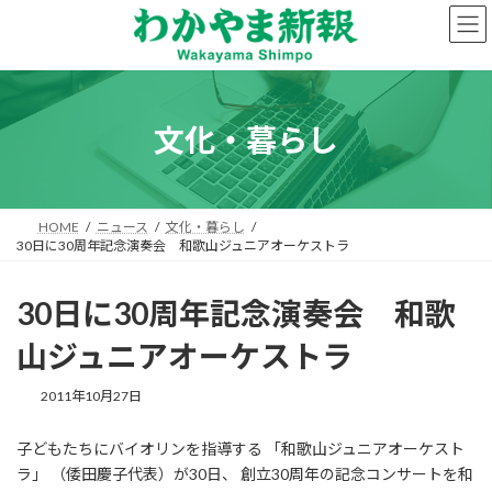
コ
ナ
ン
ビ
テ
ゲ
ン
ー
ツ
シ
へ
ョ
文化・暮らし
ス
ン
キ
に
ッ
移
プ
動
HOME
ニュース
文化・暮らし
30日に30周年記念演奏会 和歌山ジュニアオーケストラ
30日に30周年記念演奏会 和歌
山ジュニアオーケストラ
2011年10月27日
子どもたちにバイオリンを指導する 「和歌山ジュニアオーケスト
ラ」 （倭田慶子代表）が30日、 創立30周年の記念コンサートを和