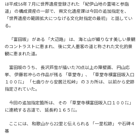
は平成16年７月に世界遺産登録された 「紀伊山地の霊場と参詣
道」 の構成資産の一部で、 県文化遺産課は今回の追加指定を、
「世界遺産の範囲拡大につなげる文化財指定の最初」 と話してい
る。
「富田坂」 がある 「大辺路」 は、 海と山が織りなす美しい景観
のコントラストに恵まれ、 後に文人墨客の道と称された文化的景
観に恵まれた道。
富田坂のうち、 長沢芦雪が描いた70点以上の障壁画、 円山応
挙、 伊藤若冲らの作品が残る 「草堂寺」、 「草堂寺横富田坂入口
１００㍍」 「七曲りから安居辻松峠」 の３カ所は、 以前から史跡
指定されていた。
今回の追加指定箇所は、 その 「草堂寺横富田坂入口１００㍍」
に連続する古道で、 延長約１６５㍍。
ここには、 和歌山から22里と伝えられる 「一里松跡」 や石碑４
基