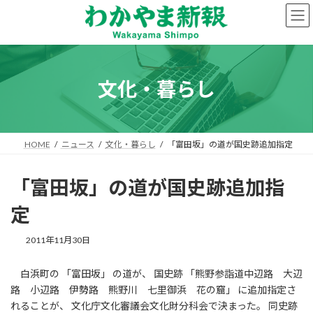
コ
ナ
ン
ビ
テ
ゲ
ン
ー
ツ
シ
へ
ョ
文化・暮らし
ス
ン
キ
に
ッ
移
プ
動
HOME
ニュース
文化・暮らし
「富田坂」の道が国史跡追加指定
「富田坂」の道が国史跡追加指
定
2011年11月30日
白浜町の 「富田坂」 の道が、 国史跡 「熊野参詣道中辺路 大辺
路 小辺路 伊勢路 熊野川 七里御浜 花の窟」 に追加指定さ
れることが、 文化庁文化審議会文化財分科会で決まった。 同史跡