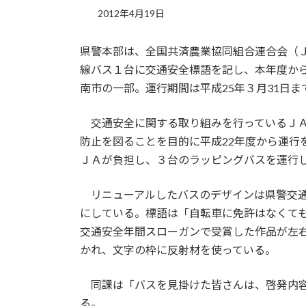
2012年4月19日
県警本部は、全国共済農業協同組合連合会（
線バス１台に交通安全標語を記し、本年度か
南市の一部。運行期間は平成25年３月31日ま
交通安全に関する取り組みを行っているＪＡ
防止を図ることを目的に平成22年度から運行
ＪＡが負担し、３台のラッピングバスを運行
リニューアルしたバスのデザインは県警交通
にしている。標語は「自転車に免許はなくて
交通安全年間スローガンで受賞した作品が左
かれ、文字の枠に反射材を使っている。
同課は「バスを見掛けた皆さんは、啓発内容
る。