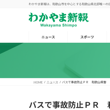
コ
ナ
わかやま新報は、和歌山市を中心とする和歌山県北部唯一の
ン
ビ
テ
ゲ
ン
ー
ツ
シ
へ
ョ
ニュース
スポーツ
ス
ン
キ
に
ッ
移
プ
動
HOME
ニュース
バスで事故防止ＰＲ 和歌山県警
バスで事故防止ＰＲ 