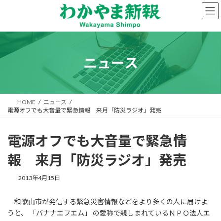
コ
ナ
ン
ビ
テ
ゲ
ン
ー
ツ
シ
へ
ョ
ニュース
ス
ン
キ
に
ッ
移
プ
動
HOME
ニュース
電源オフでも大音量で緊急情報 来月「防災ラジオ」発売
電源オフでも大音量で緊急情
報 来月「防災ラジオ」発売
2013年4月15日
和歌山市が発信する緊急災害情報などをより多くの人に届けよ
うと、 「バナナエフエム」 の愛称で親しまれているＮＰＯ法人エ