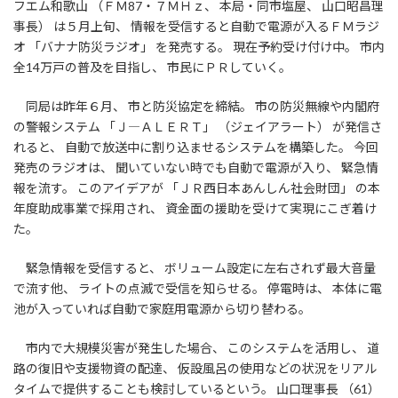
フエム和歌山 （ＦＭ87・７ＭＨｚ、 本局・同市塩屋、 山口昭昌理
事長） は５月上旬、 情報を受信すると自動で電源が入るＦＭラジ
オ 「バナナ防災ラジオ」 を発売する。 現在予約受け付け中。 市内
全14万戸の普及を目指し、 市民にＰＲしていく。
同局は昨年６月、 市と防災協定を締結。 市の防災無線や内閣府
の警報システム 「Ｊ―ＡＬＥＲＴ」 （ジェイアラート） が発信さ
れると、 自動で放送中に割り込ませるシステムを構築した。 今回
発売のラジオは、 聞いていない時でも自動で電源が入り、 緊急情
報を流す。 このアイデアが 「ＪＲ西日本あんしん社会財団」 の本
年度助成事業で採用され、 資金面の援助を受けて実現にこぎ着け
た。
緊急情報を受信すると、 ボリューム設定に左右されず最大音量
で流す他、 ライトの点滅で受信を知らせる。 停電時は、 本体に電
池が入っていれば自動で家庭用電源から切り替わる。
市内で大規模災害が発生した場合、 このシステムを活用し、 道
路の復旧や支援物資の配達、 仮設風呂の使用などの状況をリアル
タイムで提供することも検討しているという。 山口理事長 （61）