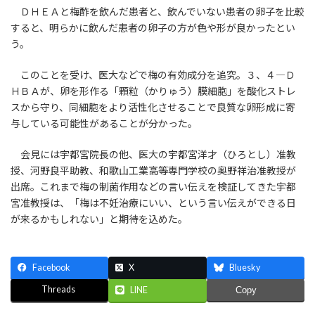
ＤＨＥＡと梅酢を飲んだ患者と、飲んでいない患者の卵子を比較
すると、明らかに飲んだ患者の卵子の方が色や形が良かったとい
う。
このことを受け、医大などで梅の有効成分を追究。３、４―Ｄ
ＨＢＡが、卵を形作る「顆粒（かりゅう）膜細胞」を酸化ストレ
スから守り、同細胞をより活性化させることで良質な卵形成に寄
与している可能性があることが分かった。
会見には宇都宮院長の他、医大の宇都宮洋才（ひろとし）准教
授、河野良平助教、和歌山工業高等専門学校の奥野祥治准教授が
出席。これまで梅の制菌作用などの言い伝えを検証してきた宇都
宮准教授は、「梅は不妊治療にいい、という言い伝えができる日
が来るかもしれない」と期待を込めた。
Facebook
X
Bluesky
Threads
LINE
Copy