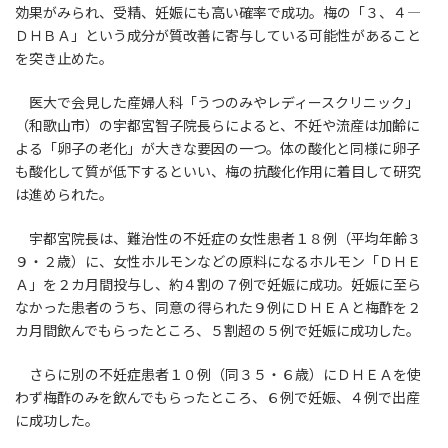
効果がみられ、受精、妊娠にも高い確率で成功。梅の「３、４―
ＤＨＢＡ」という成分が質改善に寄与している可能性があること
を突き止めた。
医大で会見した産婦人科「うつのみやレディースクリニック」
（和歌山市）の宇都宮智子院長らによると、不妊や流産は加齢に
よる「卵子の老化」が大きな要因の一つ。体の酸化と同様に卵子
も酸化して質が低下するといい、梅の抗酸化作用に着目して研究
は進められた。
宇都宮院長は、難治性の不妊症の女性患者１８例（平均年齢３
９・２歳）に、女性ホルモンなどの原料になるホルモン「ＤＨＥ
Ａ」を２カ月間投与し、約４割の７例で妊娠に成功。妊娠に至ら
なかった患者のうち、同意の得られた９例にＤＨＥＡと梅酢を２
カ月間飲んでもらったところ、５割超の５例で妊娠に成功した。
さらに別の不妊症患者１０例（同３５・６歳）にＤＨＥＡを使
わず梅酢のみを飲んでもらったところ、６例で妊娠、４例で出産
に成功した。