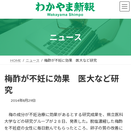
コ
ナ
ン
ビ
テ
ゲ
ン
ー
ツ
シ
へ
ョ
ニュース
ス
ン
キ
に
ッ
移
プ
動
HOME
ニュース
梅酢が不妊に効果 医大など研究
梅酢が不妊に効果 医大など研
究
2014年8月29日
梅の成分が不妊治療に効果があるとする研究成果を、県立医科
大学などの研究グループが２８日、発表した。脱塩濃縮した梅酢
を不妊症の女性に毎日飲んでもらったところ、卵子の質の改善に