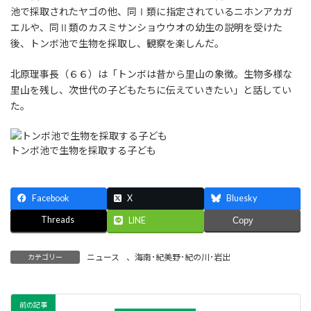
池で採取されたヤゴの他、同Ⅰ類に指定されているニホンアカガ
エルや、同Ⅱ類のカスミサンショウウオの幼生の説明を受けた
後、トンボ池で生物を採取し、観察を楽しんだ。
北原理事長（６６）は「トンボは昔から里山の象徴。生物多様な
里山を残し、次世代の子どもたちに伝えていきたい」と話してい
た。
トンボ池で生物を採取する子ども
Facebook
X
Bluesky
Threads
LINE
Copy
ニュース
、
海南･紀美野･紀の川･岩出
カテゴリー
前の記事