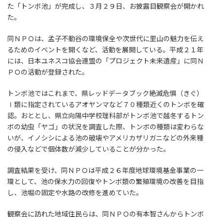
た「トンボ池」が完成し、３月２９日、お披露目観察会が開かれ
た。
同ＮＰＯは、孟子不動谷の環境保全や次世代に里山の魅力を伝え
るためのイベントを開くなど、活動を展開している。平成２１年
には、日本ユネスコ協会連盟の「プロジェクト未来遺産」に同Ｎ
ＰＯの活動が登録された。
トンボ池ではこれまで、県レッドデータブック絶滅危惧（きぐ）
Ⅰ類に指定されているアオヤンマなど７０種類近くのトンボを確
認。おととし、県立向陽中学校理科部がトンボ池で越冬するトン
ボの幼虫「ヤゴ」の状況を調査した際、トンボの種類は変わらな
いが、イノシシによる池の破壊やアメリカザリガニなどの外来種
の侵入などで個体数が減少していることが分かった。
調査結果を受け、同ＮＰＯは平成２６年度地球環境基金事業の一
環として、池の保水力の回復やトンボ類の繁殖環境の改善を目指
し、池堀の固定や水路の改修を進めていた。
観察会に訪れた地域住民らは、同ＮＰＯの有本智さんからトンボ