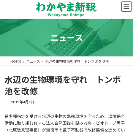
コ
ナ
ン
ビ
テ
ゲ
ン
ー
ツ
シ
へ
ョ
ニュース
ス
ン
キ
に
ッ
移
プ
動
HOME
ニュース
水辺の生物環境を守れ トンボ池を改修
水辺の生物環境を守れ トンボ
池を改修
2015年4月1日
希少種指定を受ける水辺の生物の繁殖環境を守るため、環境保全
活動に取り組むＮＰＯ法人自然回復を試みる会・ビオトープ孟子
（北原敏秀理事長）が海南市の孟子不動谷で改修整備を進めてい