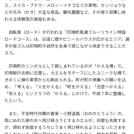
え、スイカ・ブドウ・メロン・イチゴなどの果物、センリョウな
どの花卉（かき）が主な産品。観光農園など、その場で収穫し味
わえる体験型の施設もある。
自転車（ロード）が行われる「印南町黒潮フルーツライン特設
ロードコース」は、沿道に畑やビニールハウスが広がるエリア。選
手の皆さんは印南町の自然を全身で感じながら快走できることだ
ろう。
印南町のシンボルとして親しまれているのが「かえる橋」だ。
印南駅の北側に位置し、カエルをモチーフにしたユニークな橋で、
きのくに線の車窓からも眺められる。町が町の発展への願いを込
め、「考える」「人をかえる」「町をかえる」「古里へかえる」
「栄える」という５つの〝かえる〟にかけて、平成７年に整備し
たという。
また、平安時代中期の書家・小野道風（おののとうふう）の、
雨にぬれた柳の木へ飛び移ろうとするカエルが、何度も失敗する
が、諦めず挑戦するうちにうまく飛び移れるようになったさまを