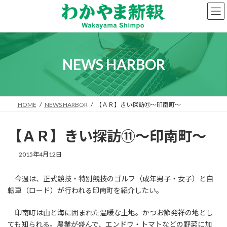
コ
ナ
ン
ビ
テ
ゲ
ン
ー
ツ
シ
へ
ョ
NEWS HARBOR
ス
ン
キ
に
ッ
移
プ
動
HOME
NEWS HARBOR
【ＡＲ】きい探訪⑪～印南町～
【ＡＲ】きい探訪⑪～印南町～
2015年4月12日
今週は、正式競技・特別競技のゴルフ（成年男子・女子）と自
転車（ロード）が行われる印南町を紹介したい。
印南町は山と海に囲まれた温暖な土地。かつお節発祥の地とし
ても知られる。農業が盛んで、エンドウ・トマトなどの野菜に加