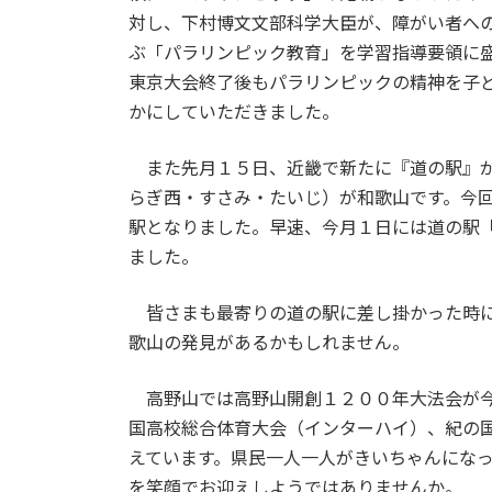
対し、下村博文文部科学大臣が、障がい者へ
ぶ「パラリンピック教育」を学習指導要領に
東京大会終了後もパラリンピックの精神を子
かにしていただきました。
また先月１５日、近畿で新たに『道の駅』が
らぎ西・すさみ・たいじ）が和歌山です。今
駅となりました。早速、今月１日には道の駅
ました。
皆さまも最寄りの道の駅に差し掛かった時に
歌山の発見があるかもしれません。
高野山では高野山開創１２００年大法会が今
国高校総合体育大会（インターハイ）、紀の
えています。県民一人一人がきいちゃんにな
を笑顔でお迎えしようではありませんか。