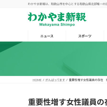
コ
ナ
わかやま新報は、和歌山市を中心とする和歌山県北部唯一の
ン
ビ
テ
ゲ
ン
ー
ツ
シ
へ
ョ
ニュース
スポーツ
ス
ン
キ
に
ッ
移
プ
動
HOME
がんばってます
重要性増す女性議員の存在 
重要性増す女性議員の