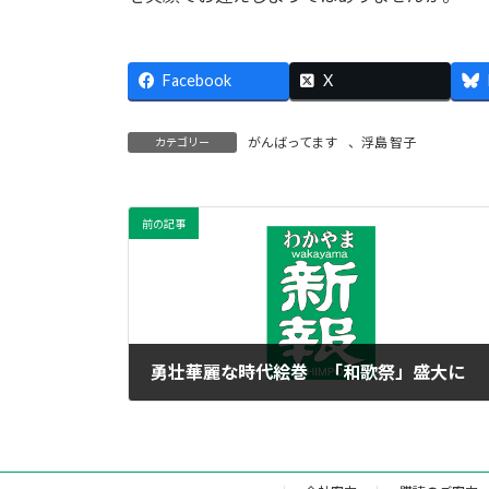
Facebook
X
がんばってます
、
浮島 智子
カテゴリー
前の記事
勇壮華麗な時代絵巻 「和歌祭」盛大に
2015年5月18日