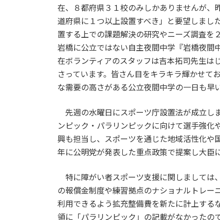
在、８都府県３１校のみしかありませんが、
道府県に１つ以上設置すべき」と要望しまし
置する上での課題解決の研究やニーズ調査を
岩橋に公立ではない自主夜間中学『岩橋夜間
在ボランティアのスタッフは吉本拓司先生は
さっています。皆さん目をキラキラ輝かせて
な需要の高さがある公立夜間中学の一日も早
先週の水曜日にスポーツ庁設置法が成立しま
ンピック・パラリンピックに向けて選手強化
興も担当し、スポーツを通じた地域活性化や
年に公明党が発表した重点政策で提案し大臣
特に障がい者スポーツ支援に関しましては、
の報償金制度や練習拠点のナショナルトレー
利用できるよう拡充整備費を新たに計上する
領に「パラリンピック」の記載がなかったの