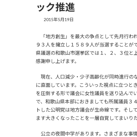
ック推進
2015年5月19日
「地方創生」を最大の争点として先月行われ
９３人を擁立し１５８９人が当選することが
県議選の和歌山市選挙区では１、２、３位と
感謝申し上げます。
現在、人口減少・少子高齢化が同時進行のな
に直面しています。こういった視点に立つと
を圧倒する形で議会に女性議員を送り込んで
で、和歌山県本部におきましても所属議員３
トした公明党は地方議会が生命線です。そし
ます大きくなったことを一層自覚してまいり
公立の夜間中学があります。さまざまな事情