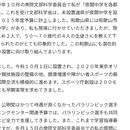
昨年１０月の衆院文部科学委員会で私が「夜間中学を各都
た。これを受け文部科学省は、未設置道県が夜間中学を設
２０１５年度予算に計上しました。和歌山県には和歌山市
中学』があり、私も現場に行かせていただきましたが、現
じめ２人で、５０～７０歳代の４人の生徒さんを教えて下
おられたのがとても印象的でした。この和歌山にも潜在的
い設置に向け取り組んでまいります。
した。今秋１０月１日に設置され、２０２０年東京オリ
や競技施設の整備の他、健康増進や障がい者スポーツの振
国際交流も積極的に進めます。スポーツ庁創設は２００６
にも早期実現を求めてきました。
公明党はかつて待遇が良くなかったパラリンピック選手
ニングセンター関連予算では、パラリンピック選手も共同
など全力で支援してきました。また、これまで学習指導要
ですが、先月１５日の衆院文部科学委員会での私の質問に