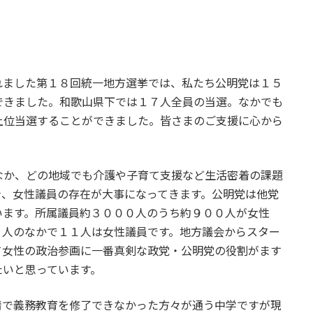
ました第１８回統一地方選挙では、私たち公明党は１５
できました。和歌山県下では１７人全員の当選。なかでも
上位当選することができました。皆さまのご支援に心から
か、どの地域でも介護や子育て支援など生活密着の課題
き、女性議員の存在が大事になってきます。公明党は他党
います。所属議員約３０００人のうち約９００人が女性
４人のなかで１１人は女性議員です。地方議会からスター
て女性の政治参画に一番真剣な政党・公明党の役割がます
たいと思っています。
で義務教育を修了できなかった方々が通う中学ですが現