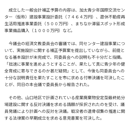
成立した一般会計補正予算の内容は、加太青少年国際交流セン
ター（仮称）建設事業設計委託（７４６４万円）、遊休不動産再
生活用推進事業委託（５００万円）、まちなか滞留スポット形成
事業備品購入（１０００万円）など。
今議会の経済文教委員会の審議では、同センター建設事業につ
いて、実施設計に関する補正予算案を提出していながら、前提と
なる基本設計が未完成で、同委員会への説明も不十分だと指摘。
「拙速に事業を進めようとすることが、果たして真に青少年の健
全育成に寄与できるのか甚だ疑問」として、今後も同委員会への
十分な説明責任を果たすことを市に求める付帯決議を可決したこ
とが、同日の本会議で委員長から報告された。
その他、山口地区で計画されている産業廃棄物安定型最終処分
場建設に関する反対決議を求める請願が採択されたのを受け、議
員発議により計画への反対を決議。戦没者の遺骨収集の推進に関
する法律案の早期成立を求める意見書案を可決した。