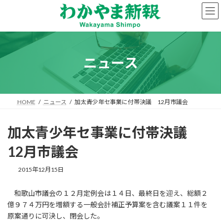
コ
ナ
ン
ビ
テ
ゲ
ン
ー
ツ
シ
へ
ョ
ニュース
ス
ン
キ
に
ッ
移
プ
動
HOME
ニュース
加太青少年セ事業に付帯決議 12月市議会
加太青少年セ事業に付帯決議
12月市議会
2015年12月15日
和歌山市議会の１２月定例会は１４日、最終日を迎え、総額２
億９７４万円を増額する一般会計補正予算案を含む議案１１件を
原案通りに可決し、閉会した。