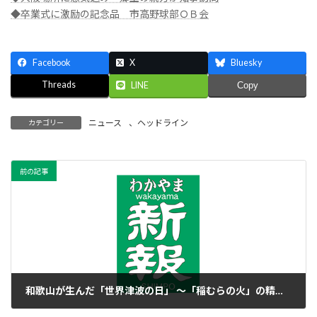
◆卒業式に激励の記念品 市高野球部ＯＢ会
Facebook
X
Bluesky
Threads
LINE
Copy
ニュース
、
ヘッドライン
カテゴリー
前の記事
和歌山が生んだ「世界津波の日」 ～「稲むらの火」の精神を世界へ～
2016年3月1日