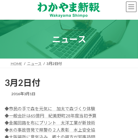
コ
ナ
ン
ビ
テ
ゲ
ン
ー
ツ
シ
へ
ョ
ニュース
ス
ン
キ
に
ッ
移
プ
動
HOME
ニュース
3月2日付
3月2日付
2016年3月1日
◆市民の手で森を元気に 加太で森づくり体験
◆一般会計は65億円 紀美野町28年度当初予算
◆金属回路を布にプリント 太洋工業が新技術
◆水の事故啓発で県警の２人表彰 水上安全協
◆大阪場所に意気込み 郷土の親方が知事訪問