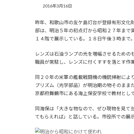
2016年3月16日
昨年、和歌山市の友ケ島灯台が登録有形文化
部は、明治５年の初点灯から昭和２７年まで
１４階で展示している。１８日午後３時まで
レンズは石油ランプの光を増幅させるための
職員が常駐し、レンズに付くすすを落とす作
同２０年の米軍の艦載戦闘機の機銃掃射によ
プリズム（光学部品）が明治期の物そのまま
京都府舞鶴市にある海上保安学校で教材とし
同海保は「大きな物なので、ぜひ現物を見て
てもらえれば」と話している。市役所での展