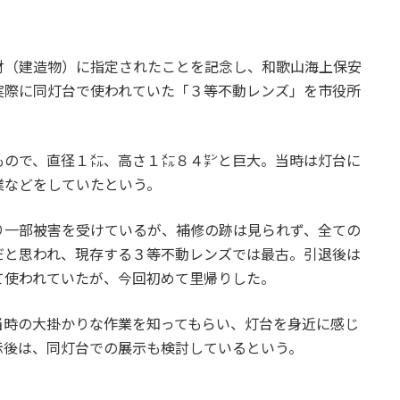
財（建造物）に指定されたことを記念し、和歌山海上保安
実際に同灯台で使われていた「３等不動レンズ」を市役所
。
もので、直径１㍍、高さ１㍍８４㌢と巨大。当時は灯台に
業などをしていたという。
り一部被害を受けているが、補修の跡は見られず、全ての
だと思われ、現存する３等不動レンズでは最古。引退後は
て使われていたが、今回初めて里帰りした。
当時の大掛かりな作業を知ってもらい、灯台を身近に感じ
示後は、同灯台での展示も検討しているという。