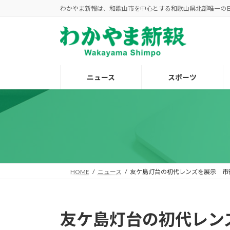
コ
ナ
わかやま新報は、和歌山市を中心とする和歌山県北部唯一の
ン
ビ
テ
ゲ
ン
ー
ツ
シ
へ
ョ
ニュース
スポーツ
ス
ン
キ
に
ッ
移
プ
動
HOME
ニュース
友ケ島灯台の初代レンズを展示 市
友ケ島灯台の初代レン