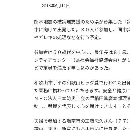
2016年6月11日
熊本地震の被災地支援のため県が募集した「
市に向けて出発した。３０人が参加し、同市
やガレキの処理などを行う予定。
参加者は５０歳代を中心に、最年長は８１歳
ンティアセンター（県社会福祉協議会内）が
どで定員を満たす申し込みがあった。
和歌山市手平の和歌山ビッグ愛で行われた出
た業務に携わっていただきます。安全と健康
ＮＰＯ法人日本防災士会の早稲田眞廣本部理
動し、県民を代表して心を届けてきます」と
夫婦で参加する海南市の工藤忠久さん（７７
神戸、東北、新宮にもお手伝いに行きました