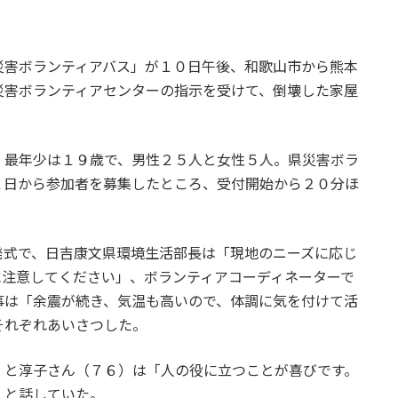
災害ボランティアバス」が１０日午後、和歌山市から熊本
災害ボランティアセンターの指示を受けて、倒壊した家屋
、最年少は１９歳で、男性２５人と女性５人。県災害ボラ
１日から参加者を募集したところ、受付開始から２０分ほ
発式で、日吉康文県環境生活部長は「現地のニーズに応じ
に注意してください」、ボランティアコーディネーターで
事は「余震が続き、気温も高いので、体調に気を付けて活
それぞれあいさつした。
）と淳子さん（７６）は「人の役に立つことが喜びです。
」と話していた。