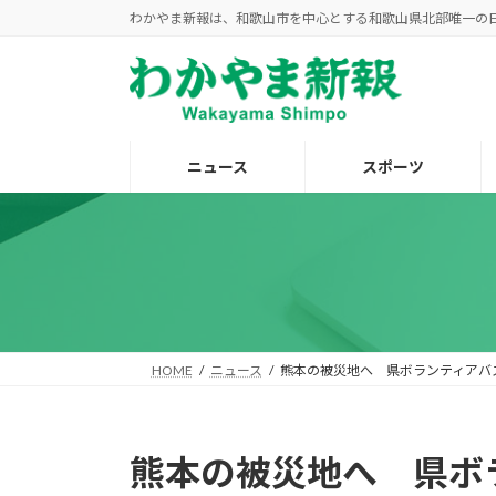
コ
ナ
わかやま新報は、和歌山市を中心とする和歌山県北部唯一の
ン
ビ
テ
ゲ
ン
ー
ツ
シ
へ
ョ
ニュース
スポーツ
ス
ン
キ
に
ッ
移
プ
動
HOME
ニュース
熊本の被災地へ 県ボランティアバ
熊本の被災地へ 県ボ