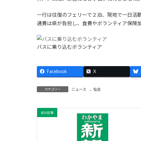
一行は往復のフェリーで２泊、現地で一日活
通費は県が負担し、食費やボランティア保険
バスに乗り込むボランティア
Facebook
X
ニュース
、
社会
カテゴリー
前の記事