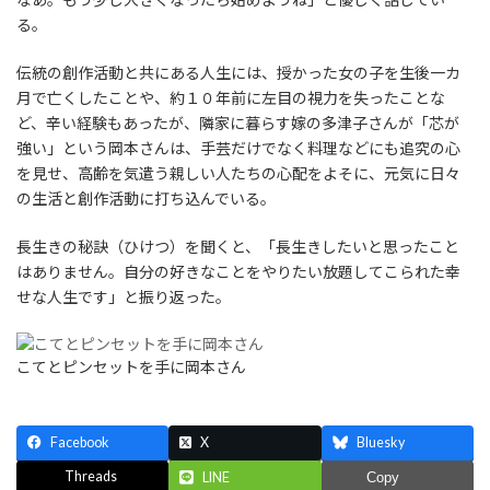
る。
伝統の創作活動と共にある人生には、授かった女の子を生後一カ
月で亡くしたことや、約１０年前に左目の視力を失ったことな
ど、辛い経験もあったが、隣家に暮らす嫁の多津子さんが「芯が
強い」という岡本さんは、手芸だけでなく料理などにも追究の心
を見せ、高齢を気遣う親しい人たちの心配をよそに、元気に日々
の生活と創作活動に打ち込んでいる。
長生きの秘訣（ひけつ）を聞くと、「長生きしたいと思ったこと
はありません。自分の好きなことをやりたい放題してこられた幸
せな人生です」と振り返った。
こてとピンセットを手に岡本さん
Facebook
X
Bluesky
Threads
LINE
Copy