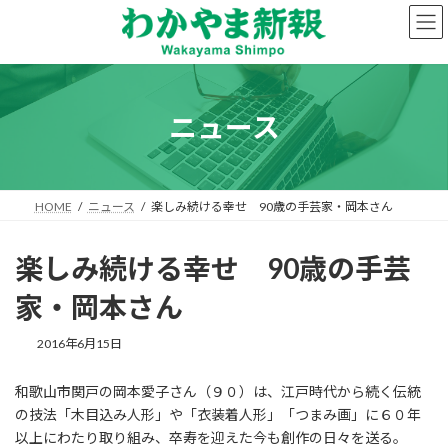
コ
ナ
ン
ビ
テ
ゲ
ン
ー
ツ
シ
へ
ョ
ニュース
ス
ン
キ
に
ッ
移
プ
動
HOME
ニュース
楽しみ続ける幸せ 90歳の手芸家・岡本さん
楽しみ続ける幸せ 90歳の手芸
家・岡本さん
2016年6月15日
和歌山市関戸の岡本愛子さん（９０）は、江戸時代から続く伝統
の技法「木目込み人形」や「衣装着人形」「つまみ画」に６０年
以上にわたり取り組み、卒寿を迎えた今も創作の日々を送る。