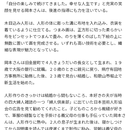
「自分の楽しみで続けてきました。幸せな人生です」と充実の笑
顔を見せる岡本さんは、後進の指導にも力を注いでいる。
木目込み人形は、人形の体に彫った溝に布地を入れ込み、衣装を
着ているように仕立てる。つまみ画は、正方形に切った柔らかい
布をピンセットでつまんで畳み、のりを薄くのばした下絵の上に
無数に置いて画を完成させる。いずれも高い技術を必要とし、繊
細な表現が魅力となっている。
岡本さんは旧金屋町で４人きょうだいの長女として生まれ、１９
歳で大阪の銀行に就職。２０歳のときに親元に戻り、県庁有田地
方事務所に勤務した後、２３歳で見合い結婚し、和歌山市堀止で
新生活を始めた。
人形作りのきっかけは結婚から間もないころ、本好きの夫が当時
の四大婦人雑誌の一つ「婦人倶楽部」に出ていた日本芸術人形協
会の広告を見て勧めてくれたこと。子どものころから裁縫が好き
で、軍服の縫製などを手掛ける義父母の仕事も手伝っていた岡本さ
んは、人形作りに熱中。２人の息子が生まれた後は、寝かしつけ
てから説明書を読んでは夜遅くまで制作に励み、翌朝は義父母の