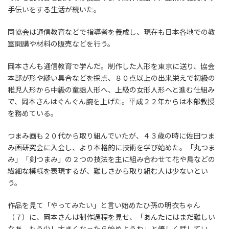
手伝いをする生活が続いた。
同協会は通信教育などで指導者を養成し、現在も日本各地での教
室開講や材料の販売などを行う。
岡本さんも通信教育で学んだ。制作した人形を東京に送り、協会
本部が形や縫い具合などを採点、８０点以上の出来栄えで初級の
稚児人形から中級の童謡人形へ、上級の女形人形へと進む仕組み
で、岡本さんはぐんぐん腕を上げた。平成２２年からは本部教授
を務めている。
つまみ画も２０代から取り組んでいたが、４３歳の時に佐田つま
み画研究会に入会し、より本格的に技術を学び始めた。「丸つま
み」「剣つまみ」の２つの技法を主に組み合わせて花や鳥などの
繊細な模様を表現するが、難しさから取り組む人は少ないとい
う。
作品を見て「やってみたい」と言い始めたひ孫の明衣ちゃん
（７）に、岡本さんは制作過程を見せ、「あんたにはまだ難しい
なあ。もう少し大きくなったら始めようね」と優しく話してい