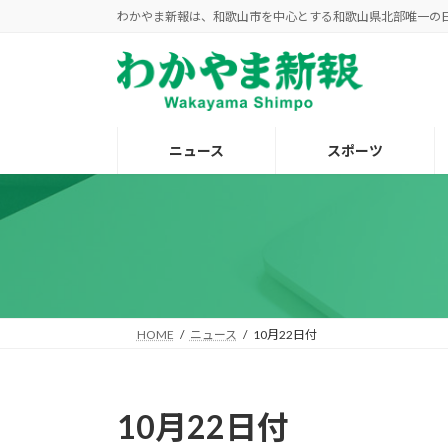
コ
ナ
わかやま新報は、和歌山市を中心とする和歌山県北部唯一の
ン
ビ
テ
ゲ
ン
ー
ツ
シ
へ
ョ
ニュース
スポーツ
ス
ン
キ
に
ッ
移
プ
動
HOME
ニュース
10月22日付
10月22日付