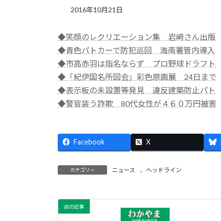
2016年10月21日
◆笑顔のレクリエーション集 岩﨑さん出版
◆青色パトカーで防犯巡回 海南署管内導入
◆市高赤羽は指名ならず プロ野球ドラフト
◆「紀伊国名所図会」彩色原画展 24日まで
◆表示板の未設置等発見 違反建築防止パト
◆警官装う詐欺 80代女性が４６０万円被害
Facebook
X
ニュース
、
ヘッドライン
カテゴリー
前の記事