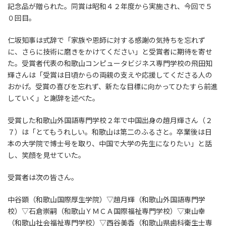
記念品が贈られた。同賞は昭和４２年度から実施され、今回で５
０回目。
仁坂知事は式辞で「家族や恩師に対する感謝の気持ちを忘れず
に、さらに技術に磨きをかけてください」と受賞者に期待を寄せ
た。受賞者代表の和歌山コンピュータビジネス専門学校の飛田知
輝さんは「受賞は日頃からの両親の支えや応援してくださる人の
おかげ。受賞の喜びを忘れず、新たな目標に向かってひたすら前進
していく」と謝辞を述べた。
受賞した和歌山外国語専門学校２年で中国出身の趙月輝さん（２
７）は「とてもうれしい。和歌山は第二のふるさと。卒業後は日
本の大学院で博士号を取り、中国で大学の先生になりたい」と話
し、笑顔を見せていた。
受賞者は次の皆さん。
中谷顕（和歌山国際厚生学院）▽趙月輝（和歌山外国語専門学
校）▽石倉崇嗣（和歌山ＹＭＣＡ国際福祉専門学校）▽東山幸
（和歌山社会福祉専門学校）▽西谷美香（和歌山県歯科衛生士専