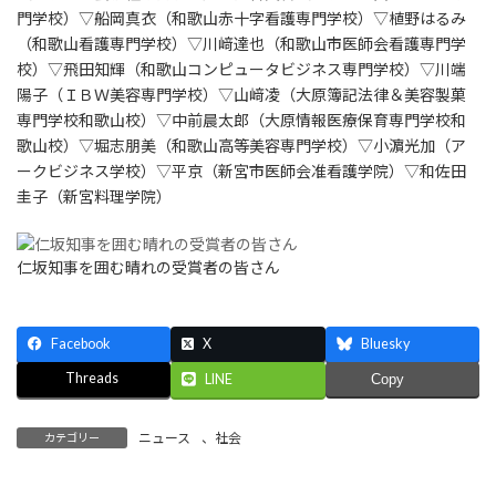
門学校）▽船岡真衣（和歌山赤十字看護専門学校）▽植野はるみ
（和歌山看護専門学校）▽川﨑達也（和歌山市医師会看護専門学
校）▽飛田知輝（和歌山コンピュータビジネス専門学校）▽川端
陽子（ＩＢＷ美容専門学校）▽山﨑凌（大原簿記法律＆美容製菓
専門学校和歌山校）▽中前晨太郎（大原情報医療保育専門学校和
歌山校）▽堀志朋美（和歌山高等美容専門学校）▽小濵光加（ア
ークビジネス学校）▽平京（新宮市医師会准看護学院）▽和佐田
圭子（新宮料理学院）
仁坂知事を囲む晴れの受賞者の皆さん
Facebook
X
Bluesky
Threads
LINE
Copy
ニュース
、
社会
カテゴリー