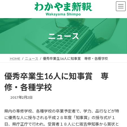
コ
ナ
ン
ビ
テ
ゲ
ン
ー
ツ
シ
へ
ョ
ニュース
ス
ン
キ
に
ッ
移
プ
動
HOME
ニュース
優秀卒業生16人に知事賞 専修・各種学校
優秀卒業生16人に知事賞 専
修・各種学校
2017年2月2日
県内の専修学校、各種学校の卒業予定者で、学力、品行などが特
に優秀な人に授与される平成２８年度「知事賞」の授与式が１
日、県庁正庁で行われ、受賞者１８人に仁坂吉伸知事から賞状と