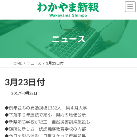
コ
ナ
ン
ビ
テ
ゲ
ン
ー
ツ
シ
へ
ョ
ニュース
ス
ン
キ
に
ッ
移
プ
動
HOME
ニュース
3月23日付
3月23日付
2017年3月22日
◆
例年並みの異動規模1332人 県４月人事
◆
下落率６年連続で縮小 県内の地価公示
◆
新県消防学校が竣工 自然災害訓練施設も
◆
随所に新しさ 伏虎義務教育学校の内部
◆
休日を彩る淡彩 日曜スケッチ倶楽部展