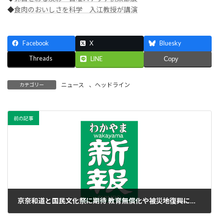
◆
食肉のおいしさを科学 入江教授が講演
Facebook
X
Bluesky
Threads
LINE
Copy
ニュース
、
ヘッドライン
カテゴリー
前の記事
京奈和道と国民文化祭に期待 教育無償化や被災地復興に全力
2017年3月22日