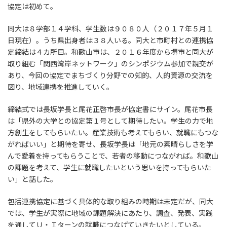
協定は初めて。
同大は８学部１４学科、学生数は９０８０人（２０１７年５月１
日現在）。うち県出身者は３８人いる。同大と市町村との連携協
定締結は４カ所目。和歌山市は、２０１６年度から堺市と同大が
取り組む「関西湾岸ネットワーク」のシンポジウム参加で親交が
あり、今回の協定でまちづくり分野での知的、人的資源の交流を
図り、地域連携を推進していく。
締結式では長坂学長と尾花正啓市長が協定書にサイン。尾花市長
は「県外の大学との協定第１号として期待したい。学生の力で地
方創生をしてもらいたい。産業技術も考えてもらい、就職にもつな
がればいい」と期待を寄せ、長坂学長は「地元の素晴らしさを学
んで愛着を持ってもらうことで、若者の移動につながれば。和歌山
の課題を考えて、学生に就職したいという思いを持ってもらいた
い」と話した。
包括連携協定に基づく具体的な取り組みの時期は未定だが、同大
では、学生が実際に地域の課題解決にあたり、調査、発表、実践
を通してＵ・Ｉターンの就職につなげていきたいとしている。