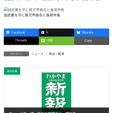
協定書を手に尾花市長㊧と長坂学長
Facebook
X
Bluesky
Threads
LINE
Copy
ニュース
、
政治・経済
カテゴリー
前の記事