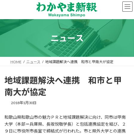
コ
ナ
ン
ビ
テ
ゲ
ン
ー
ツ
シ
へ
ョ
ニュース
ス
ン
キ
に
ッ
移
プ
動
HOME
ニュース
地域課題解決へ連携 和市と甲南大が協定
地域課題解決へ連携 和市と甲
南大が協定
2018年1月30日
和歌山県和歌山市の魅力ＰＲと地域課題解決に向け、同市は甲南
大学（本部＝兵庫県、長坂悦敬学長）と包括連携協定を結び、２
９日に市役所市長室で締結式が行われた。市と県外大学との連携