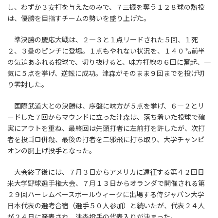
し、わずか３安打を与えたのみで、７三振を奪う１２８球の熱投
は、優勝を目指すチームの勢いを盛り上げた。
準決勝の慶応大戦は、２―３と１点リードされた５回、１死
２、３塁のピンチに登場。１点もやれない状況を、１４０㌔前半
の気迫あふれる投球で、切り抜けると、味方打線の６回に奮起、一
気に５点を挙げ、逆転に成功。津森がそのまま９回までを投げ切
り零封した。
国際武道大との決勝は、序盤に味方が５点を挙げ、６―２とリ
ードした７回からマウンドに立った津森は、落ち着いた投球で確
実にアウトを重ね、最終回は先頭打者に左前打を許したが、次打
者を投ゴロ併殺、最後の打者を二邪飛に打ち取り、大学チャンピ
オンの胴上げ投手となった。
大会終了後には、７月３日からアメリカに遠征する第４２回日
米大学野球選手権大会、７月１３日からオランダで開催される第
２９回ハーレムベースボールウィークに出場する侍ジャパン大学
日本代表の選考合宿（選手５０人参加）と続いたが、代表２４人
が２４日に発表され、津森投手の代表入りが決まった。