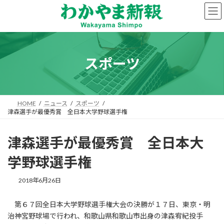
コ
ナ
ン
ビ
テ
ゲ
ン
ー
ツ
シ
へ
ョ
スポーツ
ス
ン
キ
に
ッ
移
プ
動
HOME
ニュース
スポーツ
津森選手が最優秀賞 全日本大学野球選手権
津森選手が最優秀賞 全日本大
学野球選手権
2018年6月26日
第６７回全日本大学野球選手権大会の決勝が１７日、東京・明
治神宮野球場で行われ、和歌山県和歌山市出身の津森宥紀投手