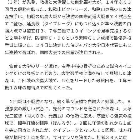
（３年）が先発、救援と大活躍した東北福祉大が、１４年ぶり３
回目の優勝を飾った。和歌山ビクトリーズ、和歌山東高ＯＢの津
森投手は、初戦の広島大戦から決勝の国際武道大戦まで４試合全
てに登板、延長戦（タイブレーク）にもつれ込んだ準々決勝の白
鴎大戦では被安打３、７奪三振で１０イニングを見事完投するな
ど２勝を挙げ、防御率０・００という素晴らしい成績で最優秀投
手賞に輝いた。２４日に決定した侍ジャパン大学日本代表にも２
年連続で選ばれ、国際大会での飛躍が注目される。
仙台６大学のリーグ戦は、右手中指の骨折のため２試合４イニ
ングだけの登板にとどまり、大学選手権に満を持して登場した津
森は、１回戦の広島大戦で、５点をリードした最終回を、１奪三
振１８球の無得点で締めくくった。
２回戦は不戦勝となり、続く準々決勝で白鴎大と対戦した。８
強激突の厳しい試合に、先発のマウンドを任された津森は、大塚
光二監督（同大ＯＢ、元西武）の信頼に応え、序盤から強気の投
球で、相手打線を翻弄（ほんろう）。９回に守備の乱れから１点
を失い同点とされたが、タイブレークとなった１０回裏、味方打
線が犠飛で１点を奪い、サヨナラＶを決めた。打者３８人に対