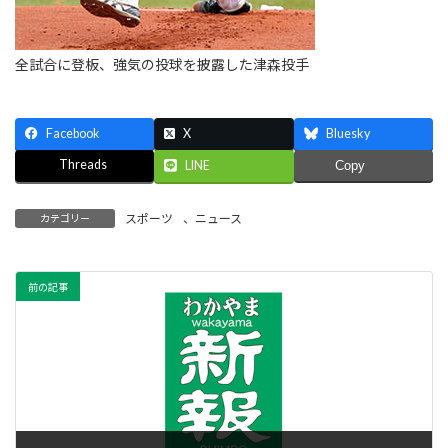
全試合に登板、強気の投球を披露した津森投手
Facebook
X
Bluesky
Threads
LINE
Copy
スポーツ
、
ニュース
カテゴリー
前の記事