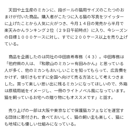
天田や土生産のミカンに、段ボールの猫用サイズのこたつのお
まけが付いた商品。購入者がこたつに入る猫の写真をツイッター
に上げたことから人気に火がつき、今月１４日の発売から半月で
楽天みかんランキング２位（２９日午前時点）に入り、今シーズン
の目標１０００ケースに対し、すでに２００ケース以上を売り上げ
ている。
商品を企画したのは同社の中田直希専務（４３）。中田専務は
「他府県の人は、『和歌山のミカン＝有田みかん』と思っている
人が多く、他のミカンもおいしいことを知ってもらって、広告費を
かけず、値引きもせずに全国へ向けて売る方法として考えつきま
した。買って楽しい思い出に残るミカンになってほしいので、外箱
は原稿用紙をイメージし、一冊のライトノベル風になっています。
猫を飼っているお宅への贈り物にもオススメです」と話す。
売り上げの一部は大阪や東京などで保護猫カフェなどを運営す
る団体に寄付され、食べておいしく、猫の飼い主も楽しく、猫に
も地域にも優しい仕組みになっている。