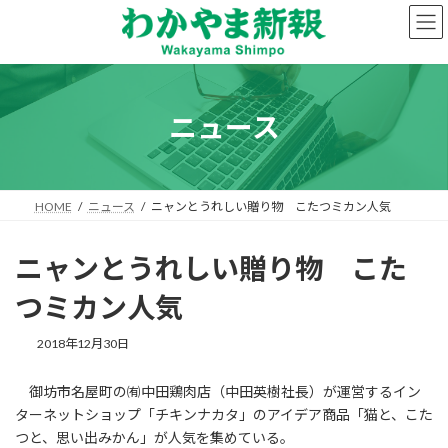
コ
ナ
ン
ビ
テ
ゲ
ン
ー
ツ
シ
へ
ョ
ニュース
ス
ン
キ
に
ッ
移
プ
動
HOME
ニュース
ニャンとうれしい贈り物 こたつミカン人気
ニャンとうれしい贈り物 こた
つミカン人気
2018年12月30日
御坊市名屋町の㈲中田鶏肉店（中田英樹社長）が運営するイン
ターネットショップ「チキンナカタ」のアイデア商品「猫と、こた
つと、思い出みかん」が人気を集めている。