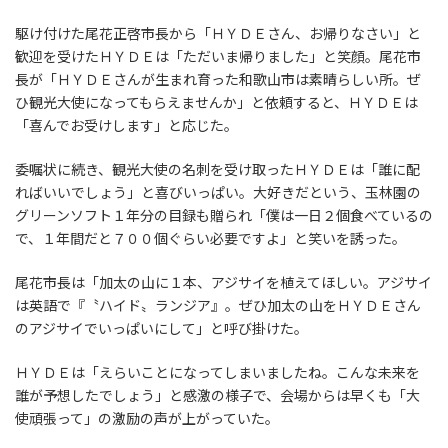
駆け付けた尾花正啓市長から「ＨＹＤＥさん、お帰りなさい」と
歓迎を受けたＨＹＤＥは「ただいま帰りました」と笑顔。尾花市
長が「ＨＹＤＥさんが生まれ育った和歌山市は素晴らしい所。ぜ
ひ観光大使になってもらえませんか」と依頼すると、ＨＹＤＥは
「喜んでお受けします」と応じた。
委嘱状に続き、観光大使の名刺を受け取ったＨＹＤＥは「誰に配
ればいいでしょう」と喜びいっぱい。大好きだという、玉林園の
グリーンソフト１年分の目録も贈られ「僕は一日２個食べているの
で、１年間だと７００個ぐらい必要ですよ」と笑いを誘った。
尾花市長は「加太の山に１本、アジサイを植えてほしい。アジサイ
は英語で『〝ハイド〟ランジア』。ぜひ加太の山をＨＹＤＥさん
のアジサイでいっぱいにして」と呼び掛けた。
ＨＹＤＥは「えらいことになってしまいましたね。こんな未来を
誰が予想したでしょう」と感激の様子で、会場からは早くも「大
使頑張って」の激励の声が上がっていた。