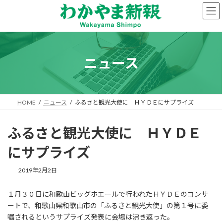
コ
ナ
ン
ビ
テ
ゲ
ン
ー
ツ
シ
へ
ョ
ニュース
ス
ン
キ
に
ッ
移
プ
動
HOME
ニュース
ふるさと観光大使に ＨＹＤＥにサプライズ
ふるさと観光大使に ＨＹＤＥ
にサプライズ
2019年2月2日
１月３０日に和歌山ビッグホエールで行われたＨＹＤＥのコンサ
ートで、和歌山県和歌山市の「ふるさと観光大使」の第１号に委
嘱されるというサプライズ発表に会場は沸き返った。