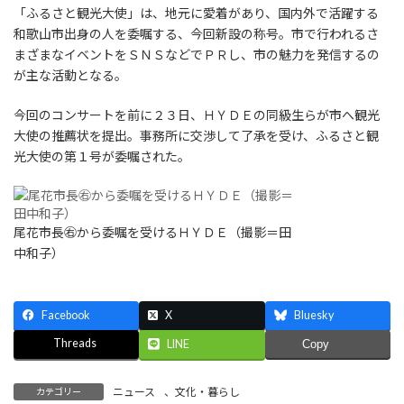
「ふるさと観光大使」は、地元に愛着があり、国内外で活躍する
和歌山市出身の人を委嘱する、今回新設の称号。市で行われるさ
まざまなイベントをＳＮＳなどでＰＲし、市の魅力を発信するの
が主な活動となる。
今回のコンサートを前に２３日、ＨＹＤＥの同級生らが市へ観光
大使の推薦状を提出。事務所に交渉して了承を受け、ふるさと観
光大使の第１号が委嘱された。
尾花市長㊨から委嘱を受けるＨＹＤＥ（撮影＝田
中和子）
Facebook
X
Bluesky
Threads
LINE
Copy
ニュース
、
文化・暮らし
カテゴリー