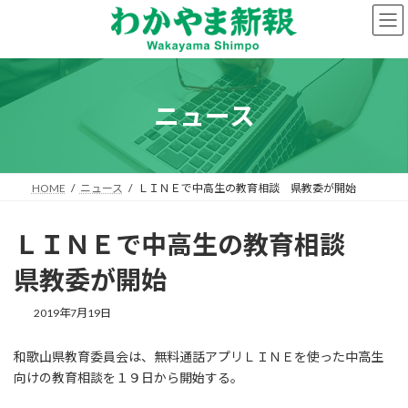
コ
ナ
ン
ビ
テ
ゲ
ン
ー
ツ
シ
へ
ョ
ニュース
ス
ン
キ
に
ッ
移
プ
動
HOME
ニュース
ＬＩＮＥで中高生の教育相談 県教委が開始
ＬＩＮＥで中高生の教育相談
県教委が開始
2019年7月19日
和歌山県教育委員会は、無料通話アプリＬＩＮＥを使った中高生
向けの教育相談を１９日から開始する。