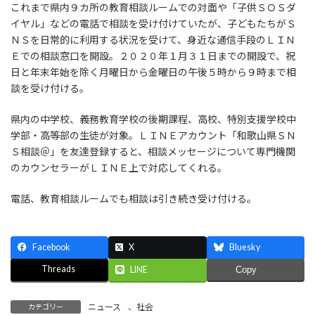
これまで県内９カ所の教育相談ルームでの対面や「子供ＳＯＳダ
イヤル」などの電話で相談を受け付けていたが、子どもたちがＳ
ＮＳを日常的に利用する状況を受けて、身近な通信手段のＬＩＮ
Ｅでの相談窓口を開設。２０２０年１月３１日までの開設で、祝
日と年末年始を除く月曜日から金曜日の午後５時から９時まで相
談を受け付ける。
県内の中学校、義務教育学校の後期課程、高校、特別支援学校中
学部・高等部の生徒が対象。ＬＩＮＥアカウント「和歌山県ＳＮ
Ｓ相談＠」を友達登録すると、相談メッセージについて専門機関
のカウンセラーがＬＩＮＥ上で対応してくれる。
電話、教育相談ルームでも相談は引き続き受け付ける。
Facebook
X
Bluesky
Threads
LINE
Copy
ニュース
、
社会
カテゴリー