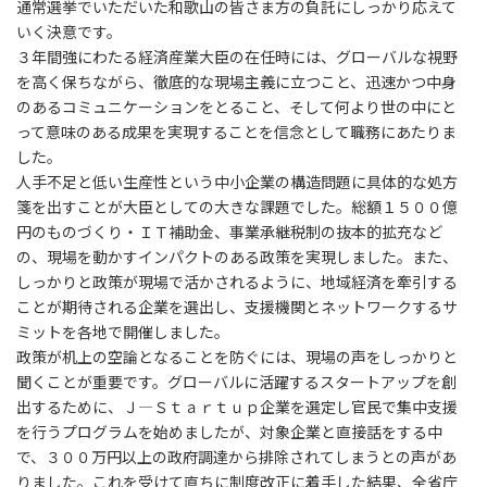
通常選挙でいただいた和歌山の皆さま方の負託にしっかり応えて
いく決意です。
３年間強にわたる経済産業大臣の在任時には、グローバルな視野
を高く保ちながら、徹底的な現場主義に立つこと、迅速かつ中身
のあるコミュニケーションをとること、そして何より世の中にと
って意味のある成果を実現することを信念として職務にあたりま
した。
人手不足と低い生産性という中小企業の構造問題に具体的な処方
箋を出すことが大臣としての大きな課題でした。総額１５００億
円のものづくり・ＩＴ補助金、事業承継税制の抜本的拡充など
の、現場を動かすインパクトのある政策を実現しました。また、
しっかりと政策が現場で活かされるように、地域経済を牽引する
ことが期待される企業を選出し、支援機関とネットワークするサ
ミットを各地で開催しました。
政策が机上の空論となることを防ぐには、現場の声をしっかりと
聞くことが重要です。グローバルに活躍するスタートアップを創
出するために、Ｊ―Ｓｔａｒｔｕｐ企業を選定し官民で集中支援
を行うプログラムを始めましたが、対象企業と直接話をする中
で、３００万円以上の政府調達から排除されてしまうとの声があ
りました。これを受けて直ちに制度改正に着手した結果、全省庁