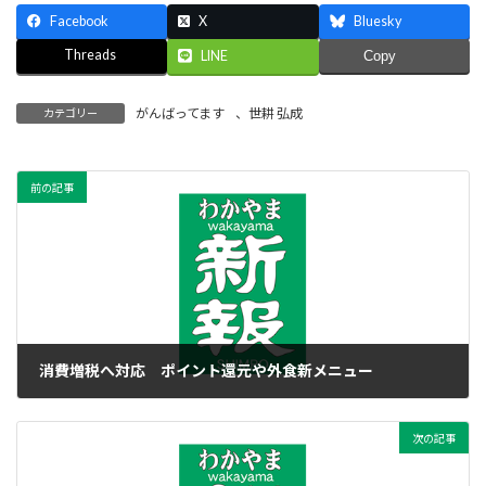
Facebook
X
Bluesky
Threads
LINE
Copy
がんばってます
、
世耕 弘成
カテゴリー
前の記事
消費増税へ対応 ポイント還元や外食新メニュー
2019年10月1日
次の記事