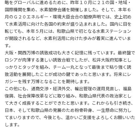
略をグローバルに進めるために、昨年１０月に２１の国・地域・
国際機関を集め、水素閣僚会議を開催しました。そして、本年６
月のＧ２０エネルギー・環境大臣会合の閣僚声明では、史上初め
て水素活用に向けた各国の約束が盛り込まれました。国内に目を
転じても、本年５月には、和歌山県で初となる水素ステーション
が開設されるなど、水素利活用に向けた歩みが着実に進んでいま
す。
大阪・関西万博の誘致成功も大きく記憶に残っています。最終盤で
ロシアが肉薄する激しい誘致合戦でしたが、松井大阪府知事とし
っかりとタッグを組み、チーム一丸となって最後まで粘り強く誘
致活動を展開したことが成功の鍵であったと思います。将来にレ
ガシーを残す万博となることを期待します。
この他にも、通商交渉・経済外交、輸出管理の運用見直し、福島
復興、社会保障改革などに取り組み、和歌山県代表の政治家とし
て大きく成長することができたと思います。これからも引き続き、
日本、そして和歌山県の発展のため粉骨砕身、一生懸命に努力し
てまいりますので、今後とも、温かいご支援をよろしくお願いいた
します。