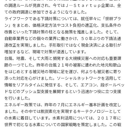
の調達ルールが見直され、今ではＪ―Ｓｔａｒｔｕｐ企業は、全
ての政府調達に参加できるようになりました。
ライフワークである下請対策については、就任早々に「世耕プラ
ン」をまとめ、価格決定方法やコスト負担の適正化、支払条件の
改善といった下請対策の柱となる施策を推進しました。そして、
自動車業界などの個々の業界に働きかけ、５０年ぶりの下請法通
達改正を実現しました。手形取引ではなく現金決済による取引が
増加するなど、現場で対策が浸透しています。
台風、地震、そして大雨と頻発する大規模災害への対応も重要課
題の一つでした。昨年の台風２１号の被害に遭われた地元和歌山
をはじめとする被災地の現場に足を運び、何よりも被災者に寄り
添った対応を心がけました。ソーシャルネットワークを活用して
情報をリアルタイムに発信する、そして、エアコン、段ボールベッ
ドなどのプッシュ型支援を展開するという迅速かつ役に立つ支援
を行いました。
エネルギー政策では、昨年の７月にエネルギー基本計画を改定し
ました。その中では脱炭素化を実現するキーテクノロジーとして
の水素に着目しています。水素利活用については、２０１７年に
世界で初となる水素についての国家戦略を策定しました。この戦