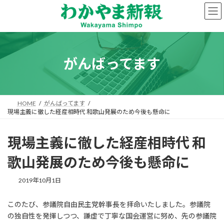
コ
ナ
ン
ビ
テ
ゲ
ン
ー
ツ
シ
へ
ョ
がんばってます
ス
ン
キ
に
ッ
移
プ
動
HOME
がんばってます
現場主義に徹した経産相時代 和歌山発展のため今後も懸命に
現場主義に徹した経産相時代 和
歌山発展のため今後も懸命に
2019年10月1日
このたび、参議院自由民主党幹事長を拝命いたしました。参議院
の独自性を発揮しつつ、謙虚で丁寧な国会運営に努め、先の参議院