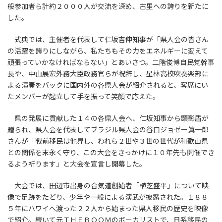
般参加者ら計約２０００人が交流を深め、古里への誇りを新たに
した。
式典では、主催者を代表して仁坂吉伸知事が「県人会の皆さん
の活躍を誇りにしながら、私たちもその力をエネルギーに変えて
頑張っていかなければならない」とあいさつ。二階俊博自民党幹事
長や、中山展宏外務大臣政務官らが祝辞し、星林高校吹奏楽部に
よる演奏をバックに国内外の各県人会が紹介されると、客席にい
たメンバーが起立して手を振って笑顔で応えた。
県の発展に貢献した１４の各県人会へ、仁坂知事から顕彰盾が
贈られ、県人会を代表してブラジル県人会の谷口ジョゼー眞一郎
さんが「戦前移民は他界し、われら２世や３世の世代が和歌山県
との関係を末永く守り、この大会をきっかけに１０年先も開催でき
るよう祈ります」と大会を宣言し開幕した。
大会では、田辺市出身の合気道創始者「植芝盛平」について映
像で足跡をたどり、少年や一般による演武が披露された。１８８
５年にハワイへ渡った２２人から始まった県人移民の歴史を映像
で紹介。続いて元ＴＨＥＢＯＯＭのボーカリストで、日系移民の