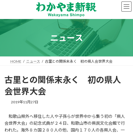
コ
ナ
ン
ビ
テ
ゲ
ン
ー
ツ
シ
へ
ョ
ニュース
ス
ン
キ
に
ッ
移
プ
動
HOME
ニュース
古里との関係末永く 初の県人会世界大会
古里との関係末永く 初の県人
会世界大会
2019年11月27日
和歌山県外へ移住した人や子孫らが世界中から集う初の「県人
会世界大会」の記念式典が２４日、和歌山市の県民文化会館で行
われた。海外８カ国２８０人の他、国内１７０人の各県人会、一