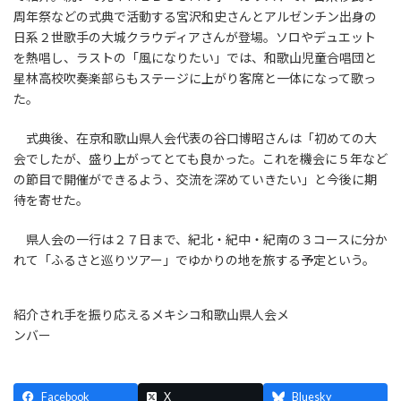
周年祭などの式典で活動する宮沢和史さんとアルゼンチン出身の
日系２世歌手の大城クラウディアさんが登場。ソロやデュエット
を熱唱し、ラストの「風になりたい」では、和歌山児童合唱団と
星林高校吹奏楽部らもステージに上がり客席と一体になって歌っ
た。
式典後、在京和歌山県人会代表の谷口博昭さんは「初めての大
会でしたが、盛り上がってとても良かった。これを機会に５年など
の節目で開催ができるよう、交流を深めていきたい」と今後に期
待を寄せた。
県人会の一行は２７日まで、紀北・紀中・紀南の３コースに分か
れて「ふるさと巡りツアー」でゆかりの地を旅する予定という。
紹介され手を振り応えるメキシコ和歌山県人会メ
ンバー
Facebook
X
Bluesky