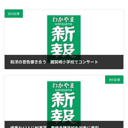
前の記事
和洋の音色響き合う 雑賀崎小学校でコンサート
2020年2月7日
次の記事
優秀な17人に知事賞 専修各種学校を対象に表彰