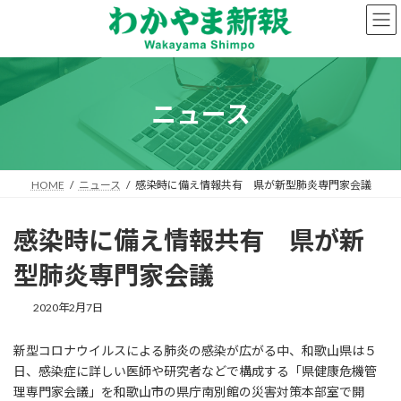
コ
ナ
ン
ビ
テ
ゲ
ン
ー
ツ
シ
へ
ョ
ニュース
ス
ン
キ
に
ッ
移
プ
動
HOME
ニュース
感染時に備え情報共有 県が新型肺炎専門家会議
感染時に備え情報共有 県が新
型肺炎専門家会議
2020年2月7日
新型コロナウイルスによる肺炎の感染が広がる中、和歌山県は５
日、感染症に詳しい医師や研究者などで構成する「県健康危機管
理専門家会議」を和歌山市の県庁南別館の災害対策本部室で開