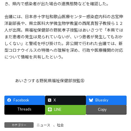
き、県内で感染者が出た場合の連携態勢などを確認した。
会議には、日本赤十字社和歌山医療センター感染症内科の古宮伸
洋副部長や、県立医科大学微生物学教室の西尾真智子教授ら１２
人が出席。県福祉保健部の野㞍孝子技監はあいさつで「本県では
まだ患者の発生は見られていないが、いつ患者が発生してもおか
しくない」と警戒を呼び掛けた。非公開で行われた会議では、新
型コロナウイルスの特徴への理解を深め、行政や医療機関の対応
について情報を共有したという。
あいさつする野㞍県福祉保健部技監㊧
Facebook
X
Bluesky
Threads
LINE
Copy
ニュース
、
社会
カテゴリー