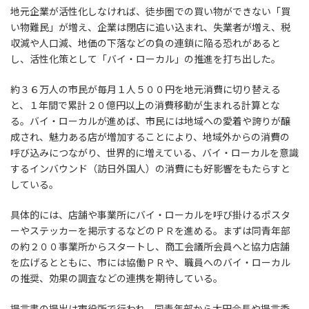
地元企業が活性化しなければ、徒歩圏での買い物ができない「買
い物難民」が増え、企業は閉店に追い込まれ、失業者が増え、税
収減や人口減、地価の下落などの負の連鎖に陥る恐れがあると
し、活性化策として「バイ・ローカル」の推進を打ち出した。
約３６万人の市民が毎月１人５００円を地元消費に切り替える
と、１年間で累計２０億円以上の消費移動が生まれる計算とな
る。バイ・ローカルが進めば、市民には地域への愛着や誇りが醸
成され、魅力ある店が増加することにより、地域外からの消費の
呼び込みにつながり、世界的に増えている、バイ・ローカルを意識
するインバウンド（訪日外国人）の消費にも好影響をもたらすと
している。
具体的には、店舗や事業所にバイ・ローカルを呼び掛けるポスタ
ーやステッカーを掲示するなどのＰＲを進める。まずは同青年部
の約２００事業所からスタートし、商工会議所会員へと協力店舗
を広げるとともに、市には協働ＰＲや、職員へのバイ・ローカル
の推奨、効果の調査などの連携を期待している。
提言書の提出は市役所で行われ、同青年部から太田会長や提言委