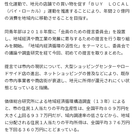
性化運動で、地元の店舗での買い物を促す「ＢＵＹ ＬＯＣＡＬ
（バイ・ローカル）」運動を推進することにより、年間２０億円
の消費を地域内に移動させることを目指す。
同青年部は２０１８年度に「会員のための提言委員会」を設置
し、地域経済や商工業の発展に寄与するための提言を行う取り組
みを開始。「地域内経済循環の活性化」をテーマとし、委員会で
の議論や調査研究を経て今回、初めての提言を取りまとめた。
提言では市内の現状について、大型ショッピングセンターやロー
ドサイド店の進出、ネットショッピングの普及などにより、既存
の市内事業者や商店街が衰退し、地元に所得が還元されにくい状
態となっていると指摘。
価値総合研究所による地域経済循環構造調査（１３年）による
と、市の住民１人当たりの平均生産性は、全国平均８０９万円を
大きく上回る９３７万円だが、域内調達率の低さなどから、地域
に分配される住民１人当たりの平均所得は、全国平均３７６万円
を下回る３６０万円にとどまっている。