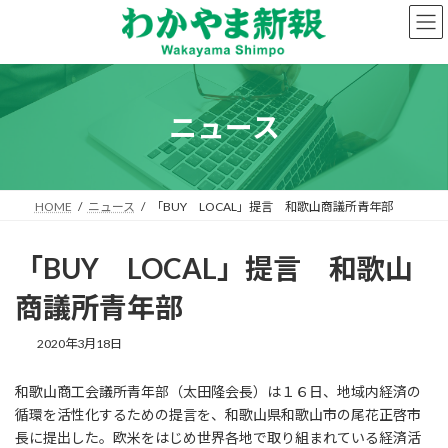
コ
ナ
ン
ビ
テ
ゲ
ン
ー
ツ
シ
へ
ョ
ニュース
ス
ン
キ
に
ッ
移
プ
動
HOME
ニュース
「BUY LOCAL」提言 和歌山商議所青年部
「BUY LOCAL」提言 和歌山
商議所青年部
2020年3月18日
和歌山商工会議所青年部（太田隆会長）は１６日、地域内経済の
循環を活性化するための提言を、和歌山県和歌山市の尾花正啓市
長に提出した。欧米をはじめ世界各地で取り組まれている経済活