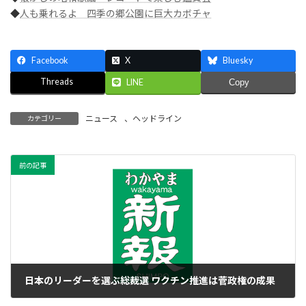
◆
人も乗れるよ 四季の郷公園に巨大カボチャ
Facebook
X
Bluesky
Threads
LINE
Copy
ニュース
、
ヘッドライン
カテゴリー
前の記事
日本のリーダーを選ぶ総裁選 ワクチン推進は菅政権の成果
2021年9月28日