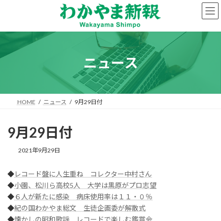
コ
ナ
ン
ビ
テ
ゲ
ン
ー
ツ
シ
へ
ョ
ニュース
ス
ン
キ
に
ッ
移
プ
動
HOME
ニュース
9月29日付
9月29日付
2021年9月29日
◆
レコード盤に人生重ね コレクター中村さん
◆
小園、松川ら高校5人 大学は黒原がプロ志望
◆
６人が新たに感染 病床使用率は１１・０％
◆
紀の国わかやま総文 生徒企画委が解散式
◆
懐かしの昭和歌謡 レコードで楽しむ鑑賞会