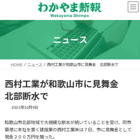
コ
ナ
ン
ビ
テ
ゲ
ン
ー
ツ
シ
へ
ョ
ニュース
ス
ン
キ
に
ッ
移
プ
動
HOME
ニュース
西村工業が和歌山市に見舞金 北部断水で
西村工業が和歌山市に見舞金
北部断水で
2021年10月9日
和歌山市北部地域で大規模な断水が続いていることを受け、同市
築港に本社を置く建設業の西村工業㈱は７日、市に見舞金として
現金２００万円を贈った。