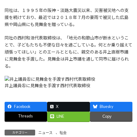
同社は、１９９５年の阪神・淡路大震災以来、災害被災地への支
援を続けており、最近では２０１８年７月の豪雨で被災した広島
県や岡山県にも見舞金を贈っている。
同社の西村和浩代表取締役は、「地元の和歌山市が断水というこ
とで、子どもたちも不便な日々を過ごしている。何とか乗り越えて
頑張ってほしい」とのエールとともに、親交のある井上直樹市議
に見舞金を手渡した。見舞金は井上市議を通して同市に届けられ
る。
井上議員㊧に見舞金を手渡す西村代表取締役
Facebook
X
Bluesky
Threads
LINE
Copy
ニュース
、
社会
カテゴリー