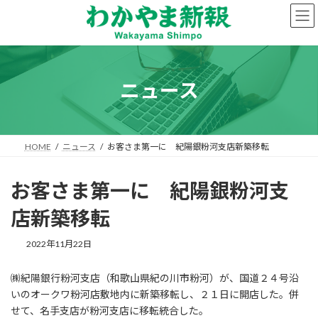
コ
ナ
ン
ビ
テ
ゲ
ン
ー
ツ
シ
へ
ョ
ニュース
ス
ン
キ
に
ッ
移
プ
動
HOME
ニュース
お客さま第一に 紀陽銀粉河支店新築移転
お客さま第一に 紀陽銀粉河支
店新築移転
2022年11月22日
㈱紀陽銀行粉河支店（和歌山県紀の川市粉河）が、国道２４号沿
いのオークワ粉河店敷地内に新築移転し、２１日に開店した。併
せて、名手支店が粉河支店に移転統合した。