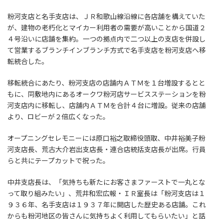
粉河支店と名手支店は、ＪＲ和歌山線沿線に各店舗を構えていた
が、建物の老朽化とマイカー利用者の需要が高いことから国道２
４号沿いに店舗を集約。一つの拠点内で二つ以上の支店を併設し
て営業するブランチインブランチ方式で名手支店を粉河支店へ移
転統合した。
移転統合にあたり、粉河支店の店舗内ＡＴＭを１台増設するとと
もに、同敷地内にあるオークワ粉河店サービスステーションを粉
河支店内に移転し、店舗内ＡＴＭを合計４台に増設。従来の店舗
より、ロビーが２倍広くなった。
オープニングセレモニーには原口裕之取締役頭取、中井裕美子粉
河支店長、荒古大介岩出支店長・連合店統括支店長が出席。行員
らと共にテープカットで祝った。
中井支店長は、「気持ちも新たにお客さまファーストで一丸とな
って取り組みたい」、荒井和宏広報・ＩＲ室長は「粉河支店は１
９３６年、名手支店は１９３７年に開店した歴史ある店舗。これ
からも粉河地区の皆さんに気持ちよく利用してもらいたい」と話