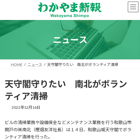
コ
ナ
ン
ビ
テ
ゲ
ン
ー
ツ
シ
へ
ョ
ニュース
ス
ン
キ
に
ッ
移
プ
動
HOME
ニュース
天守閣守りたい 南北がボランティア清掃
天守閣守りたい 南北がボラン
ティア清掃
2022年12月16日
ビルの清掃業務や設備保全などメンテナンス業務を行う和歌山市
関戸の㈱南北（樫畑友洋社長）は１４日、和歌山城天守閣でボラ
ンティア清掃を行った。