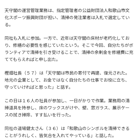
天守閣の運営管理業務は、指定管理者の公益財団法人和歌山市文
化スポーツ振興財団が担い、清掃の発注業者は入札で選定してい
る。
同社も入札に参加。一方で、近年は天守閣の床材が老朽化してお
り、修繕の必要性を感じていたという。そこで今回、自分たちがボ
ランティアで清掃を引き受けることで、清掃の余剰金を修繕費に充
ててもらえればと申し出た。
樫畑社長（５７）は「天守閣は市民の寄付で再建、復元された。
地元の企業として、お金ではなく自分たちの仕事でお役に立ち、
守っていければと思った」と話す。
この日は１６人の社員が参加し、一日がかりで作業。業務用の清
掃道具を持参し、床のワックスがけや、壁、窓ガラス、展示ケー
スの拭き掃除、すす払いを行った。
同社の道場健太さん（３６）は「和歌山のシンボルを清掃できる
ことがうれしく、皆気合を入れてやっている」と話した。