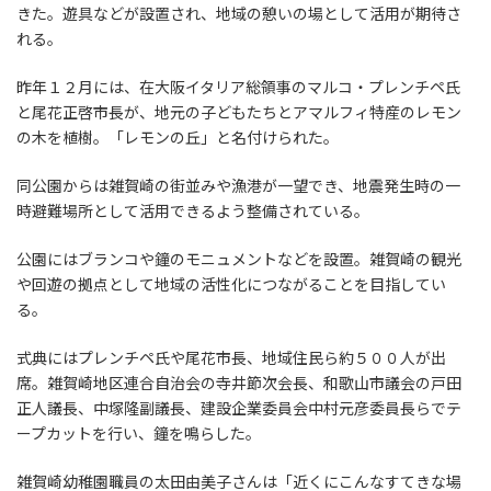
きた。遊具などが設置され、地域の憩いの場として活用が期待さ
れる。
昨年１２月には、在大阪イタリア総領事のマルコ・プレンチペ氏
と尾花正啓市長が、地元の子どもたちとアマルフィ特産のレモン
の木を植樹。「レモンの丘」と名付けられた。
同公園からは雑賀崎の街並みや漁港が一望でき、地震発生時の一
時避難場所として活用できるよう整備されている。
公園にはブランコや鐘のモニュメントなどを設置。雑賀崎の観光
や回遊の拠点として地域の活性化につながることを目指してい
る。
式典にはプレンチペ氏や尾花市長、地域住民ら約５００人が出
席。雑賀崎地区連合自治会の寺井節次会長、和歌山市議会の戸田
正人議長、中塚隆副議長、建設企業委員会中村元彦委員長らでテ
ープカットを行い、鐘を鳴らした。
雑賀崎幼稚園職員の太田由美子さんは「近くにこんなすてきな場