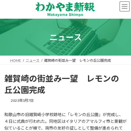
コ
ナ
ン
ビ
テ
ゲ
ン
ー
ツ
シ
へ
ョ
ニュース
ス
ン
キ
に
ッ
移
プ
動
HOME
ニュース
雑賀崎の街並み一望 レモンの丘公園完成
雑賀崎の街並み一望 レモンの
丘公園完成
2023年3月7日
和歌山市の旧雑賀崎小学校跡地に「レモンの丘公園」が完成し、
４日に式典が行われた。同地区はイタリアのアマルフィ市と景観が
似ていることが縁で、両市の友好の証しとして整備が進められて