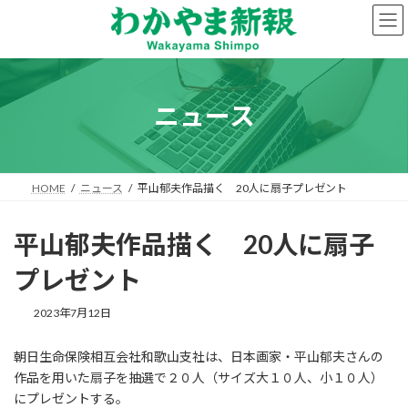
コ
ナ
ン
ビ
テ
ゲ
ン
ー
ツ
シ
へ
ョ
ニュース
ス
ン
キ
に
ッ
移
プ
動
HOME
ニュース
平山郁夫作品描く 20人に扇子プレゼント
平山郁夫作品描く 20人に扇子
プレゼント
2023年7月12日
朝日生命保険相互会社和歌山支社は、日本画家・平山郁夫さんの
作品を用いた扇子を抽選で２０人（サイズ大１０人、小１０人）
にプレゼントする。