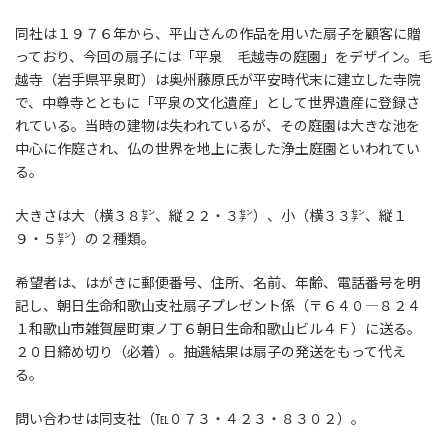
同社は１９７６年から、平山さんの作品を用いた扇子を顧客に贈
っており、今回の扇子には「平泉 毛越寺の庭園」をデザイン。毛
越寺（岩手県平泉町）は奥州藤原氏が平安時代末に建立した寺院
で、中尊寺とともに「平泉の文化遺産」として世界遺産に登録さ
れている。当時の建物は失われているが、その庭園は大きな池を
中心に作庭され、仏の世界を地上に表した浄土庭園といわれてい
る。
大きさは大（横３８㌢、縦２２・３㌢）、小（横３３㌢、縦１
９・５㌢）の２種類。
希望者は、はがきに郵便番号、住所、名前、年齢、電話番号を明
記し、朝日生命和歌山支社扇子プレゼント係（〒６４０―８２４
１和歌山市雑賀屋町東ノ丁６朝日生命和歌山ビル４Ｆ）に送る。
２０日締め切り（必着）。抽選結果は扇子の発送をもって代え
る。
問い合わせは同支社（℡０７３・４２３・８３０２）。