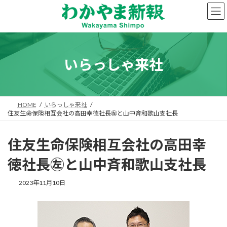
コ
ナ
ン
ビ
テ
ゲ
ン
ー
ツ
シ
へ
ョ
いらっしゃ来社
ス
ン
キ
に
ッ
移
プ
動
HOME
いらっしゃ来社
住友生命保険相互会社の高田幸徳社長㊧と山中斉和歌山支社長
住友生命保険相互会社の高田幸
徳社長㊧と山中斉和歌山支社長
2023年11月10日