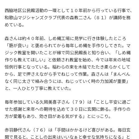
西脇地区公民館活動の一環として１０年前から行っている行事で、
和歌山マジシャンズクラブ代表の森教二さん（８１）が講師を務
めている。
森さんは約４０年前、しめ縄工場に見学に行き体験したところ
「筋が良い」と褒められてから毎年しめ縄を手作りしてきた。マ
ジック教室を開いたことが縁で同公民館長と知り合い、「しめ縄
作りも教えてほしい」と依頼され教室を始め、今では年末の地域
恒例行事となっている。稲わらの束を木槌でたたき柔らかくして
から、足で押さえながら手でねじって作業。森さんは「まんべん
なく同じ太さで絡み合うには、ねじっていく時の力加減が重要」
と、一人ひとり丁寧に教えていた。
毎年参加している久岡美喜子さん（７９）は「ことし平安に過ご
せた感謝と来年への期待を込めて３０日に玄関に飾る。手作りの
方が愛着もあり、効き目がある気がする」とにっこり。
赤羽静代さん（７６）は「手間はかかるけど喜びがある。毎日玄
関で見ると、ことしの出来はいいなぁと幸せな気持ちになる」と