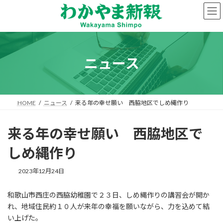
コ
ナ
ン
ビ
テ
ゲ
ン
ー
ツ
シ
へ
ョ
ニュース
ス
ン
キ
に
ッ
移
プ
動
HOME
ニュース
来る年の幸せ願い 西脇地区でしめ縄作り
来る年の幸せ願い 西脇地区で
しめ縄作り
2023年12月24日
和歌山市西庄の西脇幼稚園で２３日、しめ縄作りの講習会が開か
れ、地域住民約１０人が来年の幸福を願いながら、力を込めて結
い上げた。