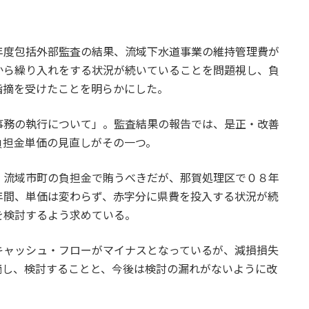
年度包括外部監査の結果、流域下水道事業の維持管理費が
から繰り入れをする状況が続いていることを問題視し、負
指摘を受けたことを明らかにした。
事務の執行について」。監査結果の報告では、是正・改善
負担金単価の見直しがその一つ。
、流域市町の負担金で賄うべきだが、那賀処理区で０８年
年間、単価は変わらず、赤字分に県費を投入する状況が続
を検討するよう求めている。
キャッシュ・フローがマイナスとなっているが、減損損失
摘し、検討することと、今後は検討の漏れがないように改