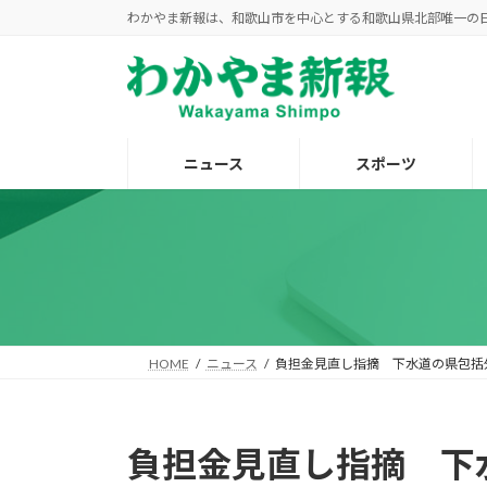
コ
ナ
わかやま新報は、和歌山市を中心とする和歌山県北部唯一の
ン
ビ
テ
ゲ
ン
ー
ツ
シ
へ
ョ
ニュース
スポーツ
ス
ン
キ
に
ッ
移
プ
動
HOME
ニュース
負担金見直し指摘 下水道の県包括
負担金見直し指摘 下