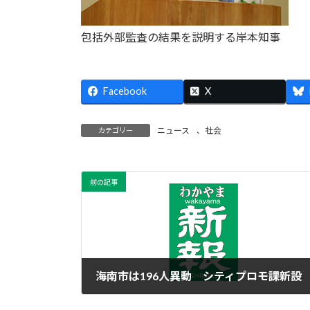
包括外部監査の結果を説明する岸本知事
Facebook
X
ニュース
、
社会
カテゴリー
前の記事
海南市は196人異動 シティプロモ課新設
2024年3月27日