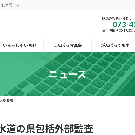
日刊新聞です。
購読のお問い合わせ
073-4
受付時間 9:00-17:30
いらっしゃいませ
しんぽう写真館
がんばってます
ニュース
外部監査
水道の県包括外部監査