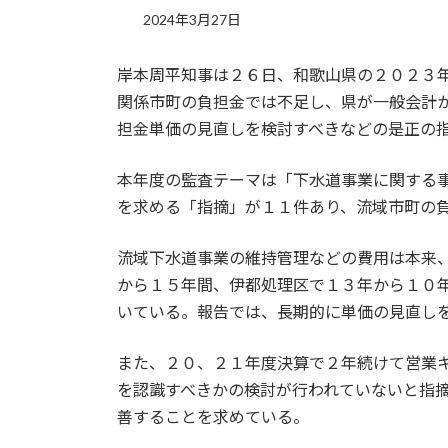
2024年3月27日
岸本周平知事は２６日、和歌山県の２０２３
関係市町の負担金では不足し、県が一般会計
担金単価の見直しを検討すべきなどの是正の
本年度の監査テーマは「下水道事業に関する
を求める「指摘」が１１件あり、流域市町の
流域下水道事業の維持管理などの費用は本来
から１５年間、伊都処理区で１３年から１０
いている。報告では、長期的に単価の見直し
また、２０、２１年度決算で２年続けて営業
を認識すべきかの検討が行われていないと指
善することを求めている。