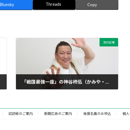
Threads
Bluesky
Copy
次の記事
「戦国最強一座」の神谷柊伍（かみや・しゅうご）座長
2025年7月19日
試読紙のご案内
新聞広告のご案内
後援名義のお申込
個人