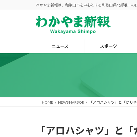
コ
ナ
わかやま新報は、和歌山市を中心とする和歌山県北部唯一の
ン
ビ
テ
ゲ
ン
ー
ツ
シ
へ
ョ
ニュース
スポーツ
ス
ン
キ
に
ッ
移
プ
動
HOME
NEWS HARBOR
「アロハシャツ」と「かりゆ
「アロハシャツ」と「