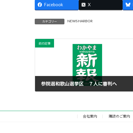
Facebook
X
NEWS HARBOR
カテゴリー
前の記事
参院選和歌山選挙区 ７人に審判へ
2025年7月19日
会社案内
購読のご案内